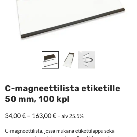
C-magneettilista etiketille
50 mm, 100 kpl
Hintaluokka:
34,00
€
–
163,00
€
+ alv 25.5%
34,00 €
C-magneettilista, jossa mukana etikettilappu sekä
–