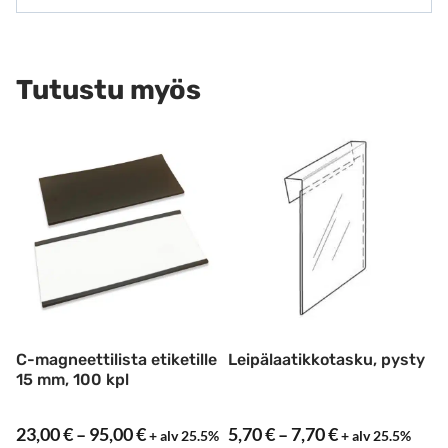
Tutustu myös
C-magneettilista etiketille
Leipälaatikkotasku, pysty
15 mm, 100 kpl
Hintaluokka:
Hintaluokka:
23,00
€
–
95,00
€
5,70
€
–
7,70
€
+ alv 25.5%
+ alv 25.5%