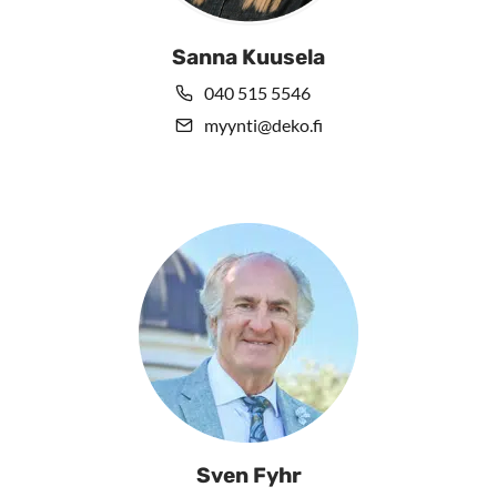
Sanna Kuusela
040 515 5546
myynti@deko.fi
Sven Fyhr