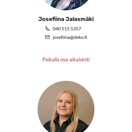
Josefiina Jalasmäki
040 515 5357
josefiina@deko.fi
Paikalla osa-aikaisesti