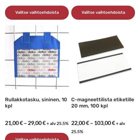
23,00 €
5,70 €
–
–
Valitse vaihtoehdoista
Valitse vaihtoehdoista
95,00 €
7,70 €
Tällä
Tällä
tuotteella
tuotteella
on
on
useampi
useampi
muunnelma.
muunnelma.
Voit
Voit
tehdä
tehdä
valinnat
valinnat
tuotteen
tuotteen
sivulla.
sivulla.
Rullakkotasku, sininen, 10
C-magneettilista etiketille
kpl
20 mm, 100 kpl
Hintaluokka:
Hintaluok
21,00
€
–
29,00
€
22,00
€
–
103,00
€
+ alv 25.5%
+ alv
21,00 €
22,00 €
25.5%
–
–
Valitse vaihtoehdoista