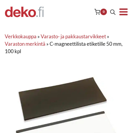
Siirry
sisältöön
0
Verkkokauppa
»
Varasto- ja pakkaustarvikkeet
»
Varaston merkintä
»
C-magneettilista etiketille 50 mm,
100 kpl