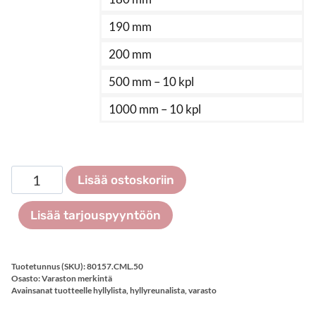
190 mm
200 mm
500 mm – 10 kpl
1000 mm – 10 kpl
C-
Lisää ostoskoriin
magneettilista
etiketille
Lisää tarjouspyyntöön
50
mm,
100
Tuotetunnus (SKU):
80157.CML.50
kpl
Osasto:
Varaston merkintä
Avainsanat tuotteelle
hyllylista
,
hyllyreunalista
,
varasto
määrä