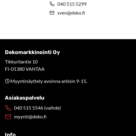
040 515 5299
sven@deko.fi
Dekomarkkinointi Oy
Tikkurilantie 10
FI-01380 VANTAA
Myyntinäyttely avoinna arkisin 9-15.
Asiakaspalvelu
040 515 5546 (vaihde)
myynti@deko.fi
Info