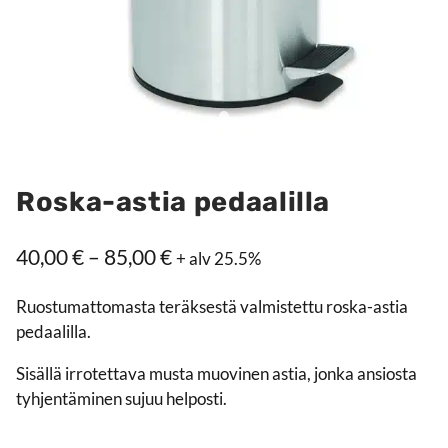
Roska-astia pedaalilla
Hintaluokka:
40,00
€
–
85,00
€
+ alv 25.5%
40,00 €
Ruostumattomasta teräksestä valmistettu roska-astia
–
pedaalilla.
85,00 €
Sisällä irrotettava musta muovinen astia, jonka ansiosta
tyhjentäminen sujuu helposti.