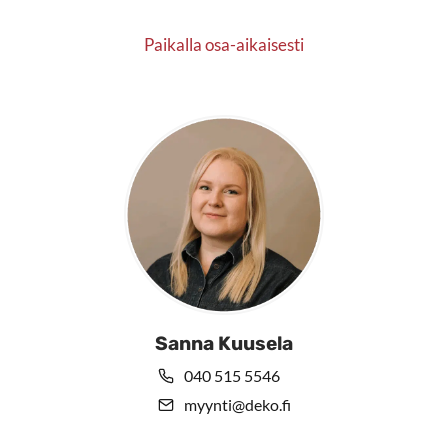
Paikalla osa-aikaisesti
Sanna Kuusela
040 515 5546
myynti@deko.fi