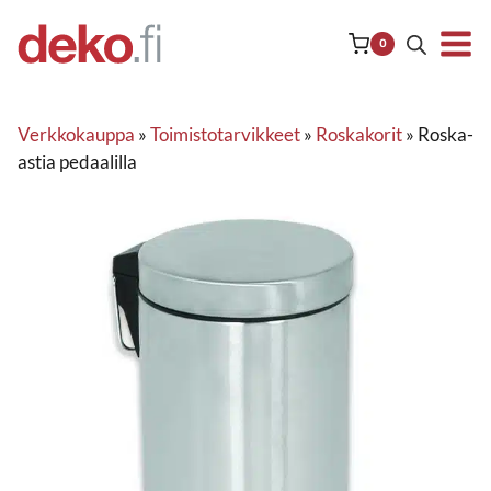
Siirry
sisältöön
0
Verkkokauppa
»
Toimistotarvikkeet
»
Roskakorit
»
Roska-
astia pedaalilla