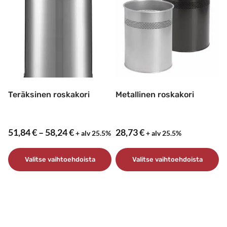
Teräksinen roskakori
Metallinen roskakori
Hintaluokka:
51,84
€
–
58,24
€
28,73
€
+ alv 25.5%
+ alv 25.5%
51,84 €
–
Valitse vaihtoehdoista
Valitse vaihtoehdoista
58,24 €
Tällä
Tällä
tuotteella
tuotteella
on
on
useampi
useampi