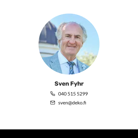
Sven Fyhr
040 515 5299
sven@deko.fi