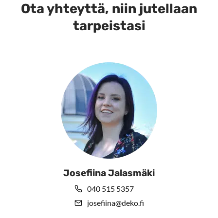
muunnelma.
muunnelma.
Ota yhteyttä, niin jutellaan
Voit
Voit
tarpeistasi
tehdä
tehdä
valinnat
valinnat
tuotteen
tuotteen
sivulla.
sivulla.
Josefiina Jalasmäki
040 515 5357
josefiina@deko.fi