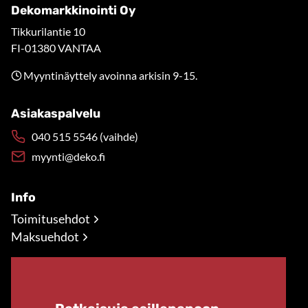
Dekomarkkinointi Oy
Tikkurilantie 10
FI-01380 VANTAA
Myyntinäyttely avoinna arkisin 9-15.
Asiakaspalvelu
040 515 5546 (vaihde)
myynti@deko.fi
Info
Toimitusehdot
Maksuehdot