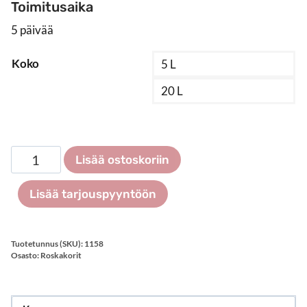
Toimitusaika
5 päivää
Koko
5 L
20 L
Roska-
Lisää ostoskoriin
astia
pedaalilla
Lisää tarjouspyyntöön
määrä
Tuotetunnus (SKU):
1158
Osasto:
Roskakorit