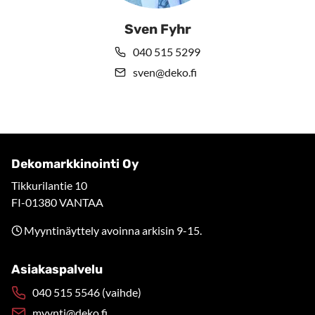
Sven Fyhr
040 515 5299
sven@deko.fi
Dekomarkkinointi Oy
Tikkurilantie 10
FI-01380 VANTAA
Myyntinäyttely avoinna arkisin 9-15.
Asiakaspalvelu
040 515 5546 (vaihde)
myynti@deko.fi