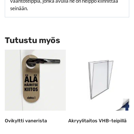
vaahtoteippiä, jonka avulla ne on helppo kiinnittää
seinään.
Tutustu myös
Ovikyltti vanerista
Akryylitaitos VHB-teipillä