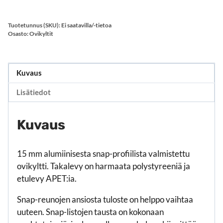
Tuotetunnus (SKU):
Ei saatavilla/-tietoa
Osasto:
Ovikyltit
Kuvaus
Lisätiedot
Kuvaus
15 mm alumiinisesta snap-profiilista valmistettu
ovikyltti. Takalevy on harmaata polystyreeniä ja
etulevy APET:ia.
Snap-reunojen ansiosta tuloste on helppo vaihtaa
uuteen. Snap-listojen tausta on kokonaan