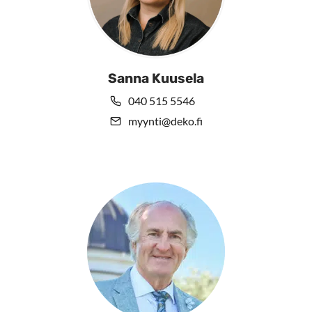
Sanna Kuusela
040 515 5546
myynti@deko.fi