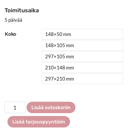
Toimitusaika
5 päivää
Koko
148×50 mm
148×105 mm
297×105 mm
210×148 mm
297×210 mm
Ovikyltti
Lisää ostoskoriin
snap-
profiililla
Lisää tarjouspyyntöön
määrä