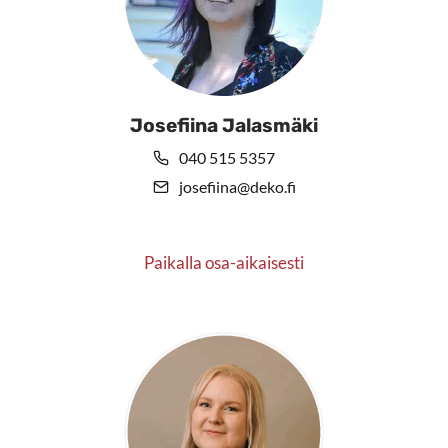
Josefiina Jalasmäki
040 515 5357
josefiina@deko.fi
Paikalla osa-aikaisesti