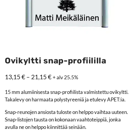
Ovikyltti snap-profiililla
Hintaluokka:
13,15
€
–
21,15
€
+ alv 25.5%
13,15 €
15 mm alumiinisesta snap-profiilista valmistettu ovikyltti.
–
Takalevy on harmaata polystyreeniä ja etulevy APET:ia.
21,15 €
Snap-reunojen ansiosta tuloste on helppo vaihtaa uuteen.
Snap-listojen tausta on kokonaan vaahtoteippiä, jonka
avulla ne on helppo kiinnittää seinään.