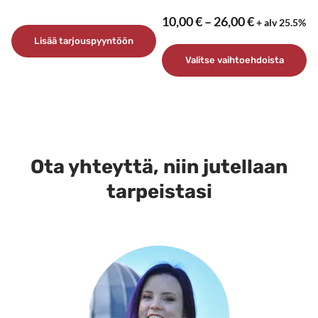
Hintaluokk
10,00
€
–
26,00
€
+ alv 25.5%
10,00 €
Lisää tarjouspyyntöön
–
Valitse vaihtoehdoista
26,00 €
Tällä
tuotteella
on
useampi
muunnelma.
Ota yhteyttä, niin jutellaan
Voit
tarpeistasi
tehdä
valinnat
tuotteen
sivulla.