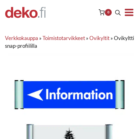
Siirry
sisältöön
0
Verkkokauppa
»
Toimistotarvikkeet
»
Ovikyltit
»
Ovikyltti
snap-profiililla