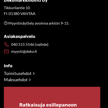
Dekomarkkinointi Oy
Tikkurilantie 10
FI-01380 VANTAA
Myyntinäyttely avoinna arkisin 9-15.
Asiakaspalvelu
040 515 5546 (vaihde)
myynti@deko.fi
Info
Toimitusehdot
Maksuehdot
Ratkaisuja esillepanoon