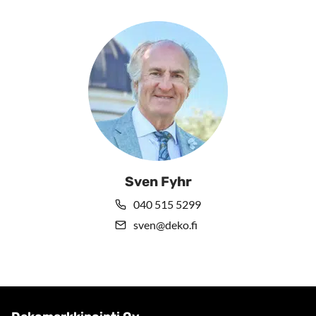
Sven Fyhr
040 515 5299
sven@deko.fi