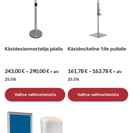
Käsidesiannostelija jalalla
Käsidesiteline 1:lle pullolle
Hintaluokka:
Hintaluo
243,00
€
–
290,00
€
161,78
€
–
163,78
€
+ alv
+ alv
243,00 €
161,78 €
25.5%
25.5%
–
–
290,00 €
163,78 €
Valitse vaihtoehdoista
Valitse vaihtoehdoista
Tällä
Tällä
tuotteella
tuotteella
on
on
useampi
useampi