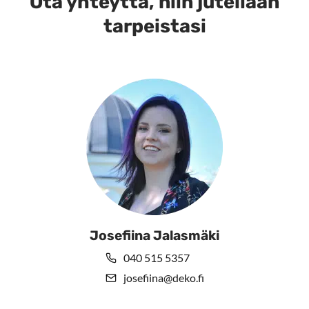
Ota yhteyttä, niin jutellaan
Voit
tarpeistasi
tehdä
valinnat
tuotteen
sivulla.
Josefiina Jalasmäki
040 515 5357
josefiina@deko.fi