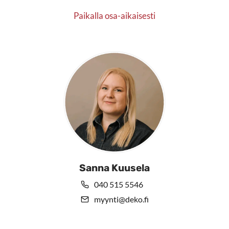
Paikalla osa-aikaisesti
Sanna Kuusela
040 515 5546
myynti@deko.fi