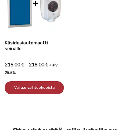
muunnelma.
muunnelma.
Voit
Voit
tehdä
tehdä
valinnat
valinnat
tuotteen
tuotteen
sivulla.
sivulla.
Käsidesiautomaatti
seinälle
Hintaluokka:
216,00
€
–
218,00
€
+ alv
216,00 €
25.5%
–
218,00 €
Valitse vaihtoehdoista
Tällä
tuotteella
on
useampi
muunnelma.