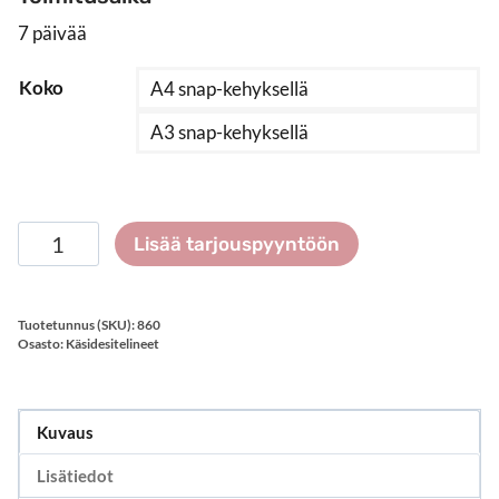
7 päivää
Koko
A4 snap-kehyksellä
A3 snap-kehyksellä
Käsidesiautomaatti
Lisää tarjouspyyntöön
seinälle
määrä
Tuotetunnus (SKU):
860
Osasto:
Käsidesitelineet
Kuvaus
Lisätiedot