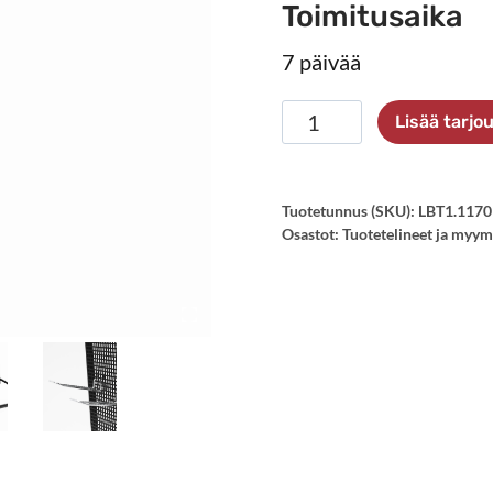
Toimitusaika
7 päivää
Pöytäteline
Lisää tarj
verkkotaustalla
määrä
Tuotetunnus (SKU):
LBT1.117
Osastot:
Tuotetelineet ja myym