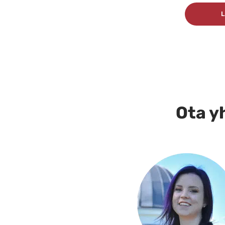
Tällä
L
tuotteella
on
useampi
muunnelma.
Voit
tehdä
Ota yh
valinnat
tuotteen
sivulla.