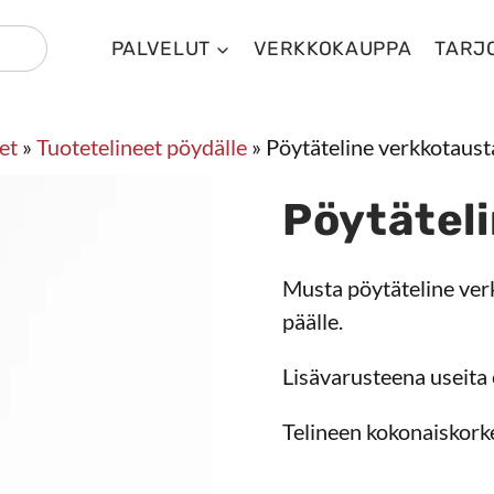
PALVELUT
VERKKOKAUPPA
TARJ
et
»
Tuotetelineet pöydälle
»
Pöytäteline verkkotaust
Pöytäteli
Musta pöytäteline verk
päälle.
Lisävarusteena useita e
Telineen kokonaiskor