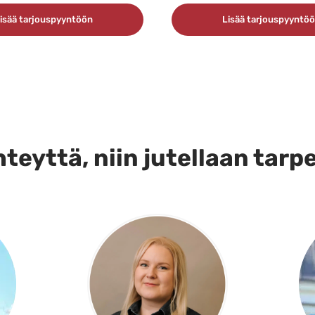
isää tarjouspyyntöön
Lisää tarjouspyyntö
teyttä, niin jutellaan tarp