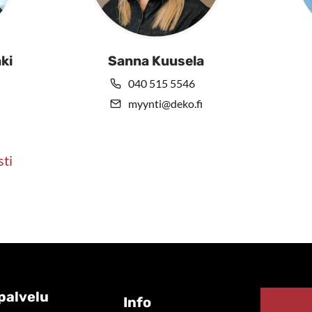
ki
Sanna Kuusela
040 515 5546
myynti@deko.fi
sti
palvelu
Info