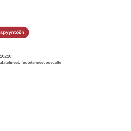
ouspyyntöön
010210
älätelineet
,
Tuotetelineet pöydälle