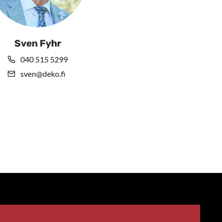
Sven Fyhr
040 515 5299
sven@deko.fi