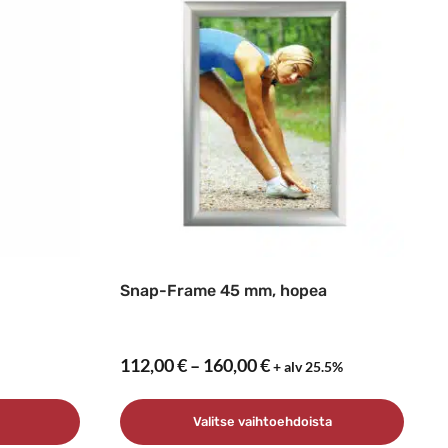
Snap-Frame 45 mm, hopea
Hintaluokka:
112,00
€
–
160,00
€
+ alv 25.5%
112,00 €
–
Valitse vaihtoehdoista
160,00 €