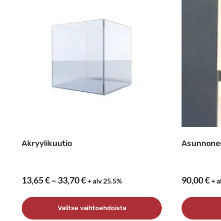
Akryylikuutio
Asunnonesi
Hintaluokka:
13,65
€
–
33,70
€
90,00
€
+ alv 25.5%
+ a
13,65 €
–
Valitse vaihtoehdoista
33,70 €