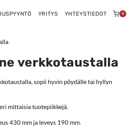
OUSPYYNTÖ
YRITYS
YHTEYSTIEDOT
0
alla
ne verkkotaustalla
kotaustalla, sopii hyvin pöydälle tai hyllyn
ri mittaisia tuotepiikkejä.
keus 430 mm ja leveys 190 mm.