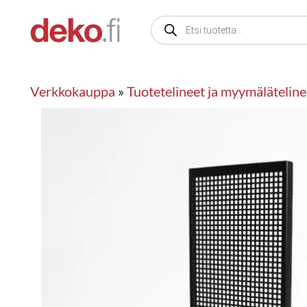
Siirry
Products
sisältöön
search
Verkkokauppa
»
Tuotetelineet ja myymäläteline