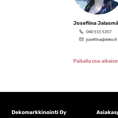
Josefiina Jalasmä
040 515 5357
josefiina@deko.fi
Paikalla osa-aikaise
Dekomarkkinointi Oy
Asiakas