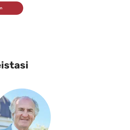
Tällä
ön
tuotteella
on
useampi
muunnelma.
Voit
tehdä
eistasi
valinnat
tuotteen
sivulla.