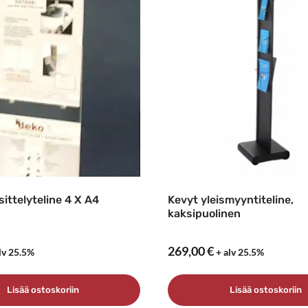
ttelyteline 4 X A4
Kevyt yleismyyntiteline,
kaksipuolinen
269,00
€
lv 25.5%
+ alv 25.5%
Lisää ostoskoriin
Lisää ostoskoriin