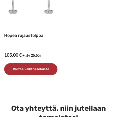
valinnat
tuotteen
sivulla.
Hopea rajaustolppa
105,00
€
+ alv 25.5%
Valitse vaihtoehdoista
Tällä
tuotteella
on
useampi
muunnelma.
Ota yhteyttä, niin jutellaan
Voit