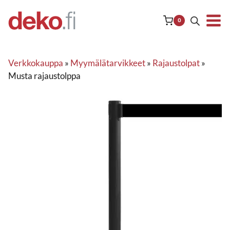
Siirry
sisältöön
0
Verkkokauppa
»
Myymälätarvikkeet
»
Rajaustolpat
»
Musta rajaustolppa