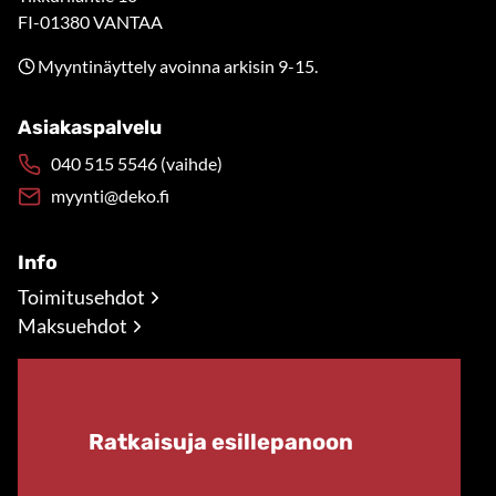
FI-01380 VANTAA
Myyntinäyttely avoinna arkisin 9-15.
Asiakaspalvelu
040 515 5546 (vaihde)
myynti@deko.fi
Info
Toimitusehdot
Maksuehdot
Ratkaisuja esillepanoon