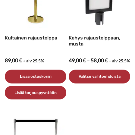
Kultainen rajaustolppa
Kehys rajaustolppaan,
musta
Hintaluokk
89,00
€
49,00
€
–
58,00
€
+ alv 25.5%
+ alv 25.5%
49,00 €
–
Lisää ostoskoriin
Valitse vaihtoehdoista
58,00 €
Tällä
Lisää tarjouspyyntöön
tuotteella
on
useampi
muunnelma.
Voit
tehdä