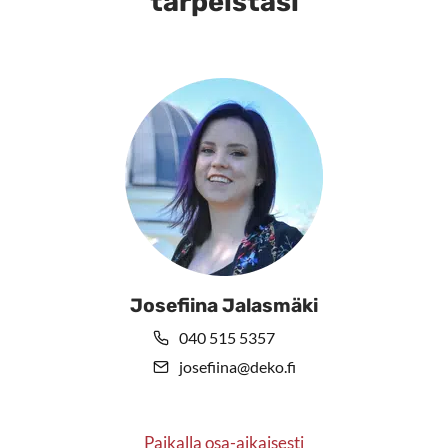
tarpeistasi
tehdä
valinnat
tuotteen
sivulla.
Josefiina Jalasmäki
040 515 5357
josefiina@deko.fi
Paikalla osa-aikaisesti