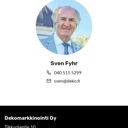
Sven Fyhr
040 515 5299
sven@deko.fi
Dekomarkkinointi Oy
Tikkurilantie 10