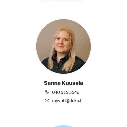
Sanna Kuusela
040 515 5546
myynti@deko.fi