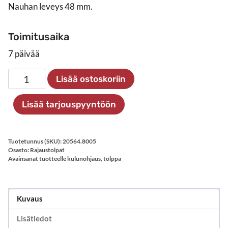
Nauhan leveys 48 mm.
Toimitusaika
7 päivää
Musta
Lisää ostoskoriin
rajaustolppa
määrä
Lisää tarjouspyyntöön
Tuotetunnus (SKU):
20564.8005
Osasto:
Rajaustolpat
Avainsanat tuotteelle
kulunohjaus
,
tolppa
Kuvaus
Lisätiedot