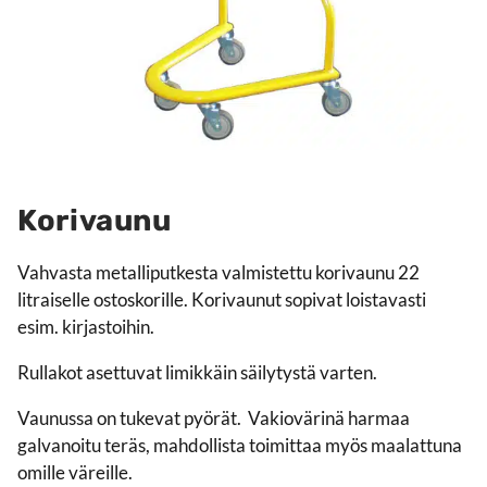
Korivaunu
Vahvasta metalliputkesta valmistettu korivaunu 22
litraiselle ostoskorille. Korivaunut sopivat loistavasti
esim. kirjastoihin.
Rullakot asettuvat limikkäin säilytystä varten.
Vaunussa on tukevat pyörät. Vakiovärinä harmaa
galvanoitu teräs, mahdollista toimittaa myös maalattuna
omille väreille.