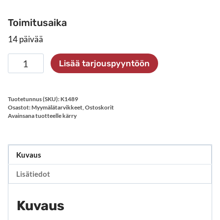
Toimitusaika
14 päivää
Korivaunu
Lisää tarjouspyyntöön
määrä
Tuotetunnus (SKU):
K1489
Osastot:
Myymälätarvikkeet
,
Ostoskorit
Avainsana tuotteelle
kärry
Kuvaus
Lisätiedot
Kuvaus