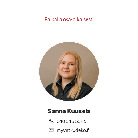
Paikalla osa-aikaisesti
Sanna Kuusela
040 515 5546
myynti@deko.fi