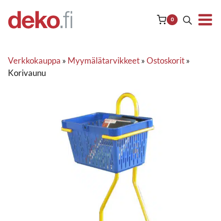
Siirry
sisältöön
0
Verkkokauppa
»
Myymälätarvikkeet
»
Ostoskorit
»
Korivaunu