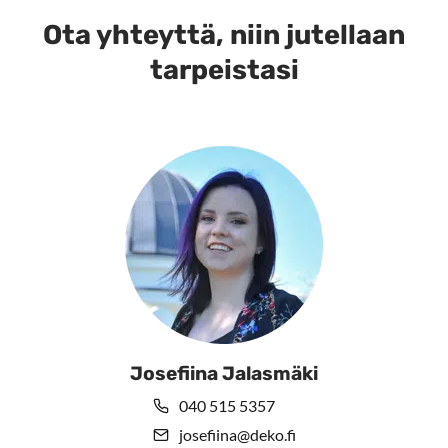
Ota yhteyttä, niin jutellaan
tarpeistasi
Josefiina Jalasmäki
040 515 5357
josefiina@deko.fi