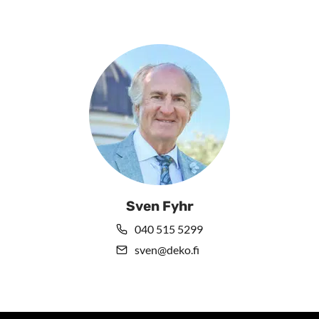
Sven Fyhr
040 515 5299
sven@deko.fi