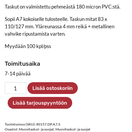
Taskut on valmistettu pehmeästä 180 micron PVC:stä.
Sopii A7 kokoiselle tulosteelle. Taskun mitat 83 x
110/127 mm. Yläreunassa 4 mm reikä + metallinen
vahvike ripustamista varten.
Myydään 100 kpl/pss
Toimitusaika
7-14 päivää
Muovitasku
Lisää ostoskoriin
reiällä
+
Lisää tarjouspyyntöön
vahvike,
A7,
100kpl
Tuotetunnus (SKU):
80157.DP.A7.S
määrä
Osastot:
Muovitaskut- ja suojat
,
Muovitaskut- ja suojat