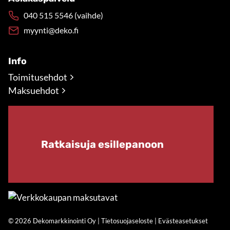
040 515 5546 (vaihde)
myynti@deko.fi
Info
Toimitusehdot
Maksuehdot
Ratkaisuja esillepanoon
© 2026 Dekomarkkinointi Oy |
Tietosuojaseloste
|
Evästeasetukset