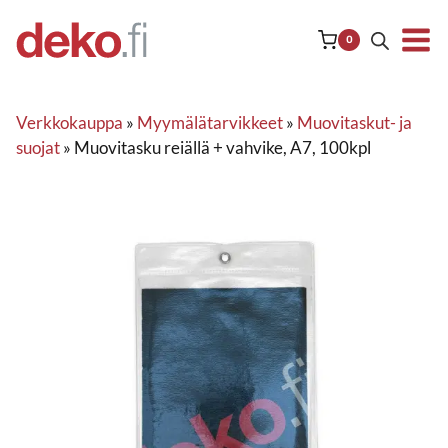
Siirry
sisältöön
0
Verkkokauppa
»
Myymälätarvikkeet
»
Muovitaskut- ja
suojat
»
Muovitasku reiällä + vahvike, A7, 100kpl