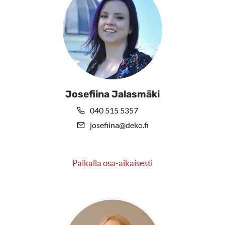
Josefiina Jalasmäki
040 515 5357
josefiina@deko.fi
Paikalla osa-aikaisesti