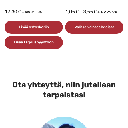
Hintaluokka:
17,30
€
1,05
€
–
3,55
€
+ alv 25.5%
+ alv 25.5%
1,05 €
–
Lisää ostoskoriin
Valitse vaihtoehdoista
3,55 €
Tällä
Lisää tarjouspyyntöön
tuotteella
on
useampi
muunnelma.
Voit
tehdä
Ota yhteyttä, niin jutellaan
valinnat
tarpeistasi
tuotteen
sivulla.