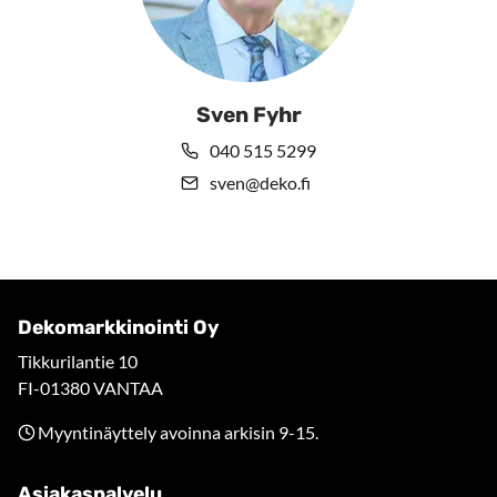
Sven Fyhr
040 515 5299
sven@deko.fi
Dekomarkkinointi Oy
Tikkurilantie 10
FI-01380 VANTAA
Myyntinäyttely avoinna arkisin 9-15.
Asiakaspalvelu