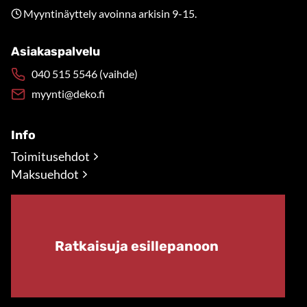
Myyntinäyttely avoinna arkisin 9-15.
Asiakaspalvelu
040 515 5546 (vaihde)
myynti@deko.fi
Info
Toimitusehdot
Maksuehdot
Ratkaisuja esillepanoon