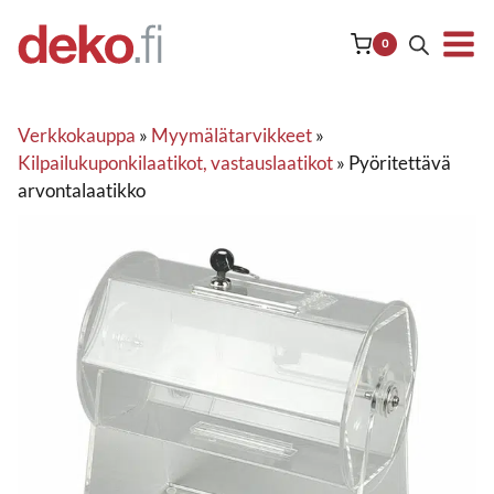
Siirry
sisältöön
0
Verkkokauppa
»
Myymälätarvikkeet
»
Kilpailukuponkilaatikot, vastauslaatikot
»
Pyöritettävä
arvontalaatikko