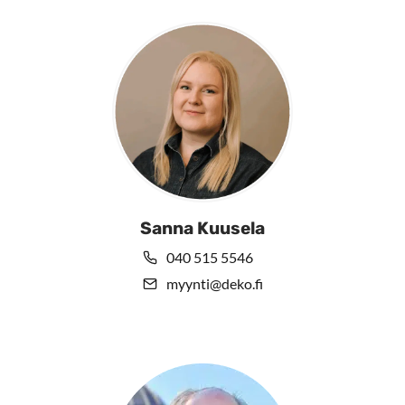
Sanna Kuusela
040 515 5546
myynti@deko.fi