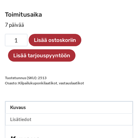
Toimitusaika
7 päivää
Pyöritettävä
Lisää ostoskoriin
arvontalaatikko
määrä
Lisää tarjouspyyntöön
Tuotetunnus (SKU):
2513
Osasto:
Kilpailukuponkilaatikot, vastauslaatikot
Kuvaus
Lisätiedot