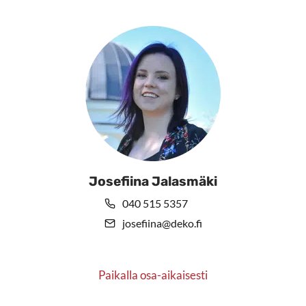
Josefiina Jalasmäki
040 515 5357
josefiina@deko.fi
Paikalla osa-aikaisesti