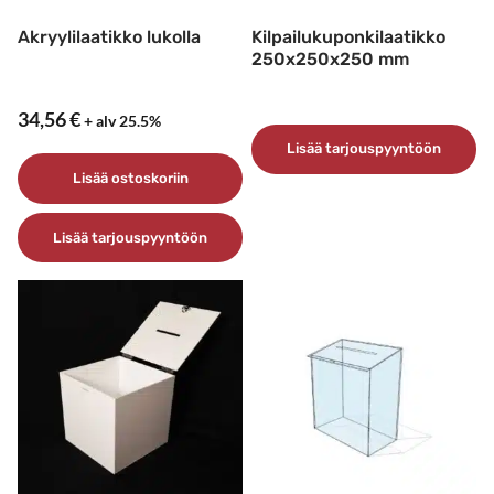
Akryylilaatikko lukolla
Kilpailukuponkilaatikko
250x250x250 mm
34,56
€
+ alv 25.5%
Lisää tarjouspyyntöön
Lisää ostoskoriin
Lisää tarjouspyyntöön