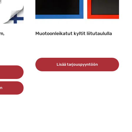
m,
Muotoonleikatut kyltit liitutaululla
Lisää tarjouspyyntöön
ön