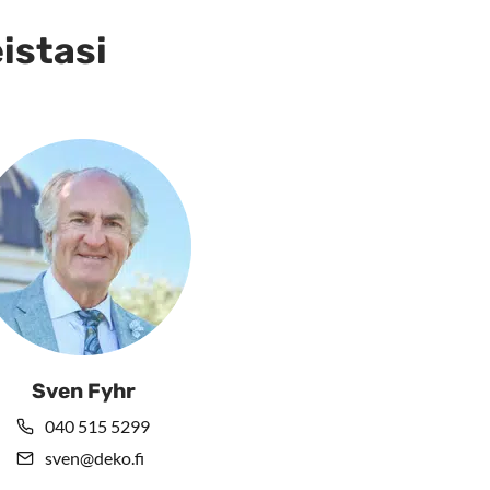
eistasi
Sven Fyhr
040 515 5299
sven@deko.fi