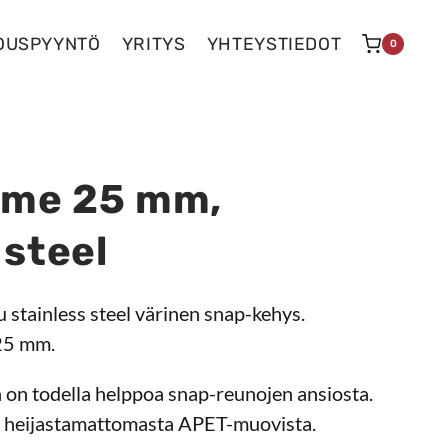
OUSPYYNTÖ
YRITYS
YHTEYSTIEDOT
0
ame 25 mm,
 steel
u stainless steel värinen snap-kehys.
 25 mm.
 on todella helppoa snap-reunojen ansiosta.
u heijastamattomasta APET-muovista.