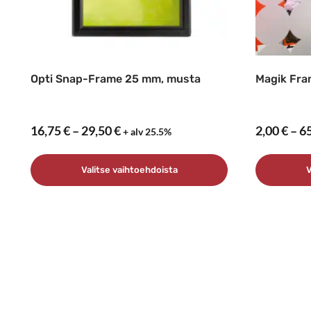
Opti Snap-Frame 25 mm, musta
Magik Fr
Hintaluokka:
16,75
€
–
29,50
€
2,00
€
–
6
+ alv 25.5%
16,75 €
–
Valitse vaihtoehdoista
V
29,50 €
Tällä
Tällä
tuotteella
tuotteell
on
on
useampi
useampi
muunnelma.
muunnel
Voit
Voit