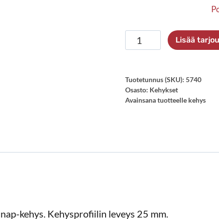
Po
Snap-
Lisää tarj
Frame
25
mm,
Tuotetunnus (SKU):
5740
Osasto:
Kehykset
stainless
Avainsana tuotteelle
kehys
steel
määrä
 snap-kehys. Kehysprofiilin leveys 25 mm.