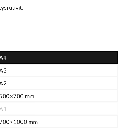
tysruuvit.
A4
A3
A2
500×700 mm
A1
700×1000 mm