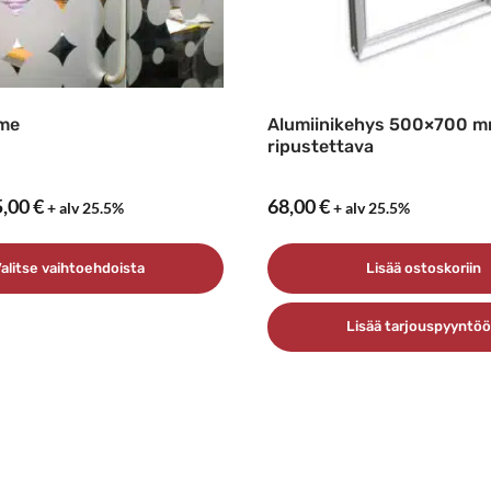
ame
Alumiinikehys 500×700 m
ripustettava
Hintaluokka:
5,00
€
68,00
€
+ alv 25.5%
+ alv 25.5%
2,00 €
–
alitse vaihtoehdoista
Lisää ostoskoriin
65,00 €
Lisää tarjouspyyntö
a
ma.