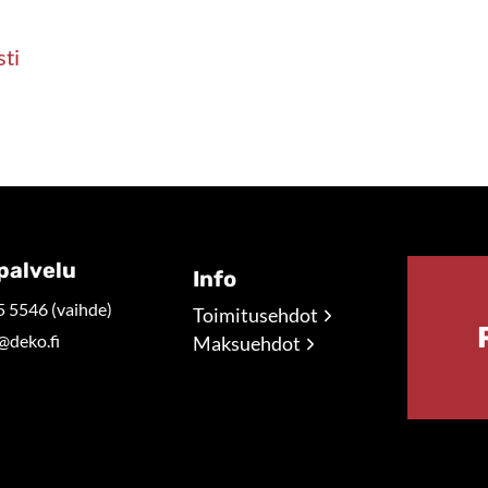
sti
palvelu
Info
 5546 (vaihde)
Toimitusehdot
@deko.fi
Maksuehdot