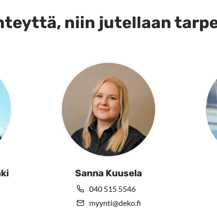
teyttä, niin jutellaan tarp
ki
Sanna Kuusela
040 515 5546
myynti@deko.fi