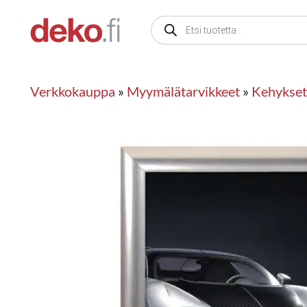
Siirry
Products
sisältöön
search
Verkkokauppa
»
Myymälätarvikkeet
»
Kehykset