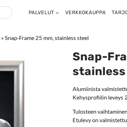
PALVELUT
VERKKOKAUPPA
TARJ
»
Snap-Frame 25 mm, stainless steel
Snap-Fr
stainless
Alumiinista valmistett
Kehysprofiilin leveys
Tulosteen vaihtaminen
Etulevy on valmistett