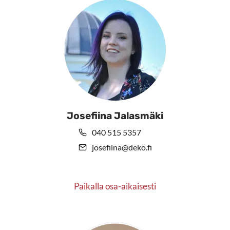
Josefiina Jalasmäki
040 515 5357
josefiina@deko.fi
Paikalla osa-aikaisesti