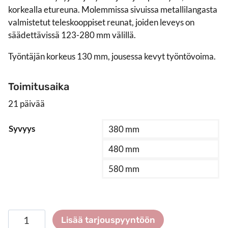
korkealla etureuna. Molemmissa sivuissa metallilangasta
valmistetut teleskooppiset reunat, joiden leveys on
säädettävissä 123-280 mm välillä.
Työntäjän korkeus 130 mm, jousessa kevyt työntövoima.
Toimitusaika
21 päivää
Syvyys
380 mm
480 mm
580 mm
Hyllyjakaja
Lisää tarjouspyyntöön