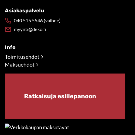
Asiakaspalvelu
040 515 5546 (vaihde)
myynti@deko.fi
Info
Toimitusehdot
Maksuehdot
Ratkaisuja esillepanoon