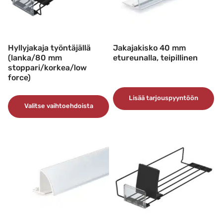
Hyllyjakaja työntäjällä
Jakajakisko 40 mm
(lanka/80 mm
etureunalla, teipillinen
stoppari/korkea/low
force)
Lisää tarjouspyyntöön
Valitse vaihtoehdoista
Tällä
tuotteella
on
useampi
muunnelma.
Voit
tehdä
valinnat