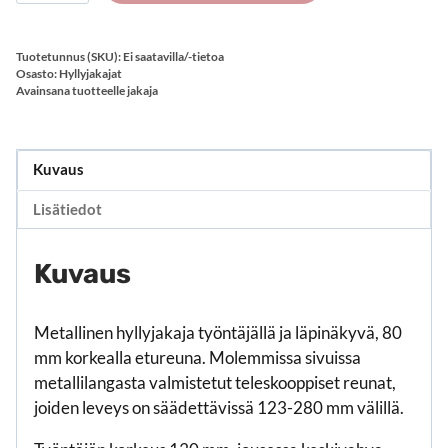
työntäjällä
(lanka/80
mm
Tuotetunnus (SKU):
Ei saatavilla/-tietoa
stoppari/korkea/medium
Osasto:
Hyllyjakajat
Avainsana tuotteelle
jakaja
force)
määrä
Kuvaus
Lisätiedot
Kuvaus
Metallinen hyllyjakaja työntäjällä ja läpinäkyvä, 80
mm korkealla etureuna. Molemmissa sivuissa
metallilangasta valmistetut teleskooppiset reunat,
joiden leveys on säädettävissä 123-280 mm välillä.