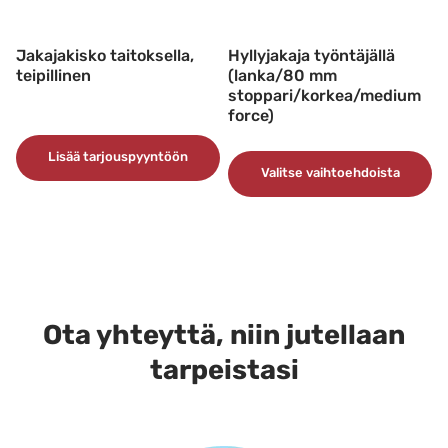
tuotteen
sivulla.
Jakajakisko taitoksella,
Hyllyjakaja työntäjällä
teipillinen
(lanka/80 mm
stoppari/korkea/medium
force)
Lisää tarjouspyyntöön
Valitse vaihtoehdoista
Tällä
tuotteella
on
useampi
muunnelma.
Ota yhteyttä, niin jutellaan
Voit
tarpeistasi
tehdä
valinnat
tuotteen
sivulla.