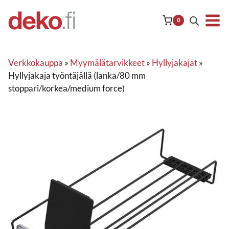
Siirry
sisältöön
0
Verkkokauppa
»
Myymälätarvikkeet
»
Hyllyjakajat
»
Hyllyjakaja työntäjällä (lanka/80 mm
stoppari/korkea/medium force)