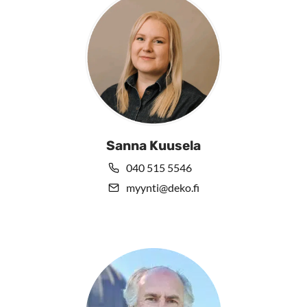
Sanna Kuusela
040 515 5546
myynti@deko.fi