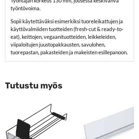
Työntäjän korkeus 130 mm, jousessa keskivahva
työntövoima.
Sopii käytettäväksi esimerkiksi tuoreleikattujen ja
käyttövalmiiden tuotteiden (fresh-cut & ready-to-
eat), keittojen, vegaanituotteiden, leikkeleiden,
viipaloitujen juustopakkausten, savulohen,
tuorepastan, pakasteiden ja makeisten esillepanoon.
Tutustu myös