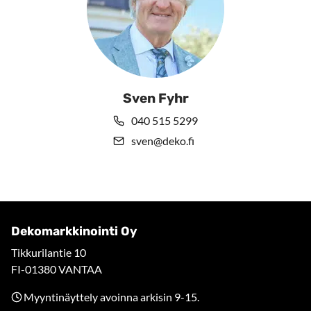
Sven Fyhr
040 515 5299
sven@deko.fi
Dekomarkkinointi Oy
Tikkurilantie 10
FI-01380 VANTAA
Myyntinäyttely avoinna arkisin 9-15.