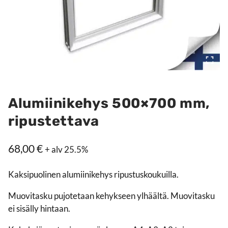
Alumiinikehys 500×700 mm,
ripustettava
68,00
€
+ alv 25.5%
Kaksipuolinen alumiinikehys ripustuskoukuilla.
Muovitasku pujotetaan kehykseen ylhäältä. Muovitasku
ei sisälly hintaan.