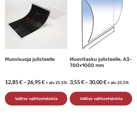
muunnelma.
Voit
tehdä
valinnat
tuotteen
sivulla.
Muovisuoja julisteelle
Muovitasku julisteelle, A3-
700×1000 mm
Hintaluokka:
Hintaluokka
12,85
€
–
26,95
€
3,55
€
–
30,00
€
+ alv 25.5%
+ alv 25.5%
12,85 €
3,55 €
–
–
Valitse vaihtoehdoista
Valitse vaihtoehdoista
26,95 €
30,00 €
Tällä
Tällä
tuotteella
tuotteella
on
on
useampi
useampi