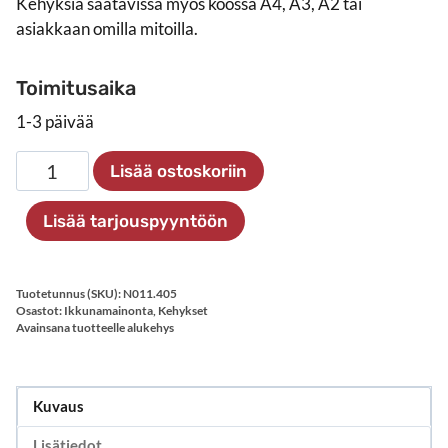
Kehyksiä saatavissa myös koossa A4, A3, A2 tai
asiakkaan omilla mitoilla.
Toimitusaika
1-3 päivää
Alumiinikehys
Lisää ostoskoriin
500×700
mm,
Lisää tarjouspyyntöön
ripustettava
määrä
Tuotetunnus (SKU):
N011.405
Osastot:
Ikkunamainonta
,
Kehykset
Avainsana tuotteelle
alukehys
Kuvaus
Lisätiedot