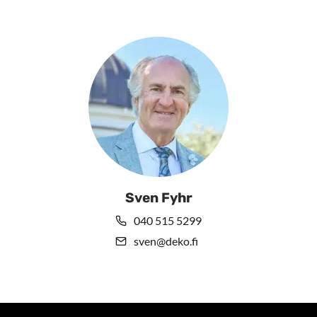
Sven Fyhr
040 515 5299
sven@deko.fi