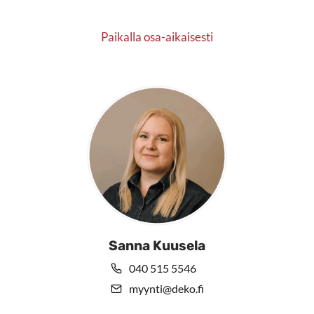
Paikalla osa-aikaisesti
Sanna Kuusela
040 515 5546
myynti@deko.fi