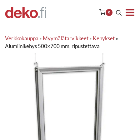
Siirry
sisältöön
0
Verkkokauppa
»
Myymälätarvikkeet
»
Kehykset
»
Alumiinikehys 500×700 mm, ripustettava