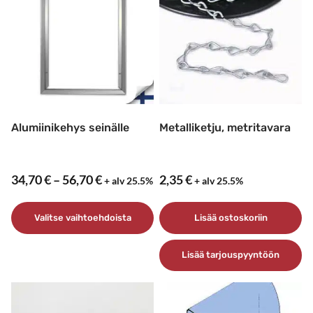
Alumiinikehys seinälle
Metalliketju, metritavara
Hintaluokka:
34,70
€
–
56,70
€
2,35
€
+ alv 25.5%
+ alv 25.5%
34,70 €
–
Valitse vaihtoehdoista
Lisää ostoskoriin
56,70 €
Tällä
Lisää tarjouspyyntöön
tuotteella
on
useampi