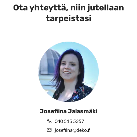
muunnelma.
muunnelma.
Ota yhteyttä, niin jutellaan
Voit
Voit
tarpeistasi
tehdä
tehdä
valinnat
valinnat
tuotteen
tuotteen
sivulla.
sivulla.
Josefiina Jalasmäki
040 515 5357
josefiina@deko.fi