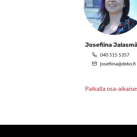
Josefiina Jalasmä
040 515 5357
josefiina@deko.fi
Paikalla osa-aikaise