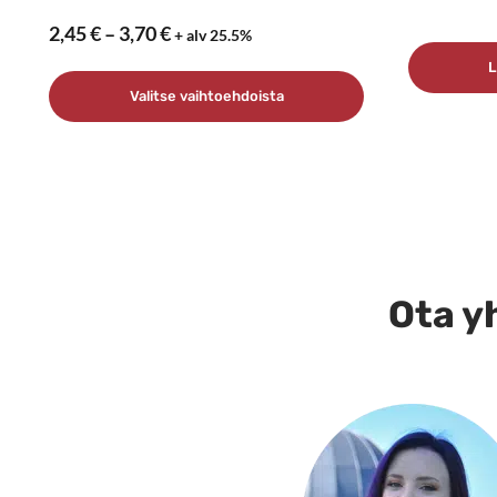
Hintaluokka:
2,45
€
–
3,70
€
+ alv 25.5%
2,45 €
L
–
Valitse vaihtoehdoista
3,70 €
Tällä
tuotteella
on
useampi
muunnelma.
Ota yh
Voit
tehdä
valinnat
tuotteen
sivulla.