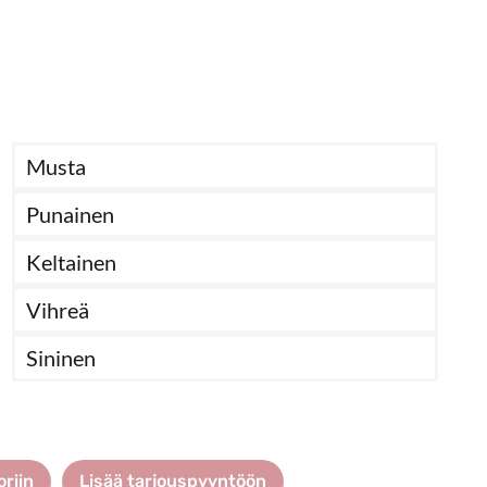
Musta
Punainen
Keltainen
Vihreä
Sininen
oriin
Lisää tarjouspyyntöön