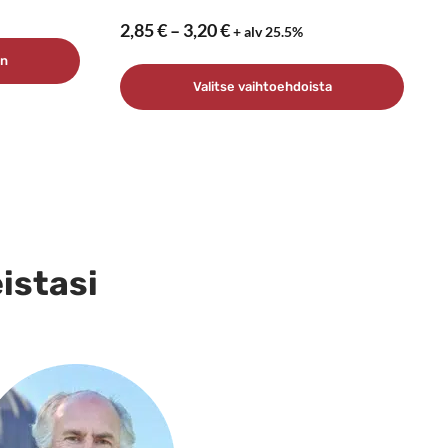
Hintaluokka:
2,85
€
–
3,20
€
+ alv 25.5%
2,85 €
ön
–
Valitse vaihtoehdoista
3,20 €
Tällä
tuotteella
on
useampi
muunnelma.
eistasi
Voit
tehdä
valinnat
tuotteen
sivulla.