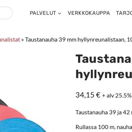
PALVELUT
VERKKOKAUPPA
TARJ
nalistat
»
Taustanauha 39 mm hyllynreunalistaan, 
Taustan
hyllynreu
34,15
€
+ alv 25.5%
Taustanauha 39 ja 42 
Rullassa 100 m, nauhan