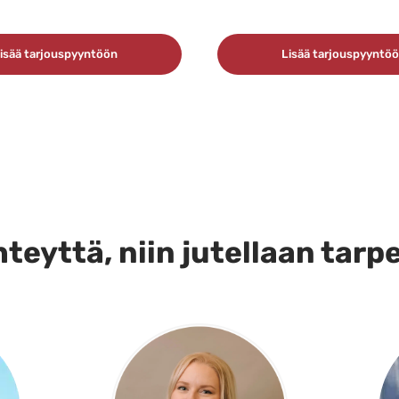
isää tarjouspyyntöön
Lisää tarjouspyyntö
teyttä, niin jutellaan tarp