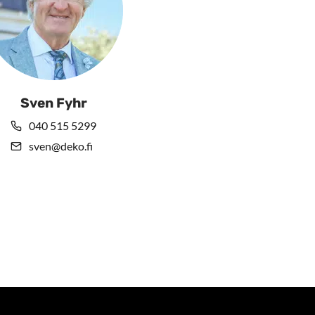
Sven Fyhr
040 515 5299
sven@deko.fi