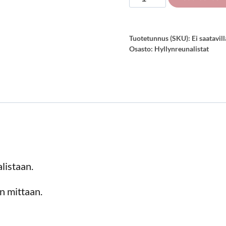
39
mm
hyllynreunalistaan,
Tuotetunnus (SKU):
Ei saatavill
Osasto:
Hyllynreunalistat
100
m
määrä
listaan.
n mittaan.