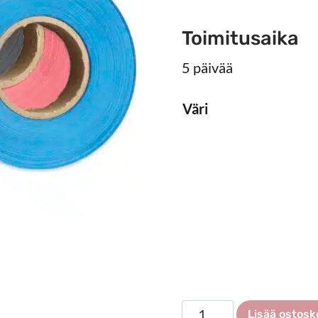
Toimitusaika
5 päivää
Väri
Taustanauha
Lisää ostosk