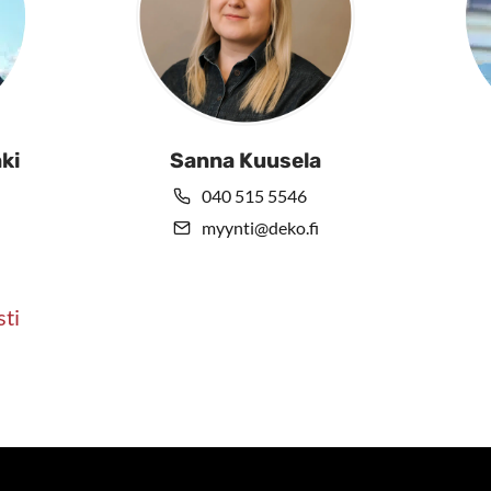
ki
Sanna Kuusela
040 515 5546
myynti@deko.fi
sti