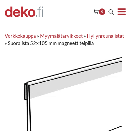
Siirry
sisältöön
0
Verkkokauppa
»
Myymälätarvikkeet
»
Hyllynreunalistat
»
Suoralista 52×105 mm magneettiteipillä