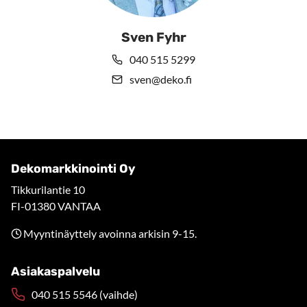
Sven Fyhr
040 515 5299
sven@deko.fi
Dekomarkkinointi Oy
Tikkurilantie 10
FI-01380 VANTAA
Myyntinäyttely avoinna arkisin 9-15.
Asiakaspalvelu
040 515 5546 (vaihde)