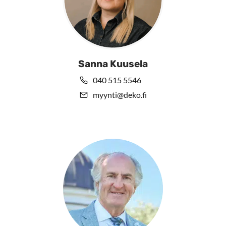
Sanna Kuusela
040 515 5546
myynti@deko.fi