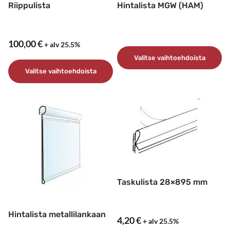
Riippulista
Hintalista MGW (HAM)
100,00
€
+ alv 25.5%
Valitse vaihtoehdoista
Valitse vaihtoehdoista
Tällä
tuotteella
Tällä
on
tuotteella
useampi
on
muunnelma.
useampi
Voit
muunnelma.
tehdä
Voit
valinnat
tehdä
tuotteen
Taskulista 28×895 mm
valinnat
sivulla.
tuotteen
sivulla.
Hintalista metallilankaan
4,20
€
+ alv 25.5%