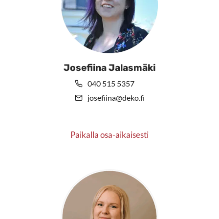
Josefiina Jalasmäki
040 515 5357
josefiina@deko.fi
Paikalla osa-aikaisesti