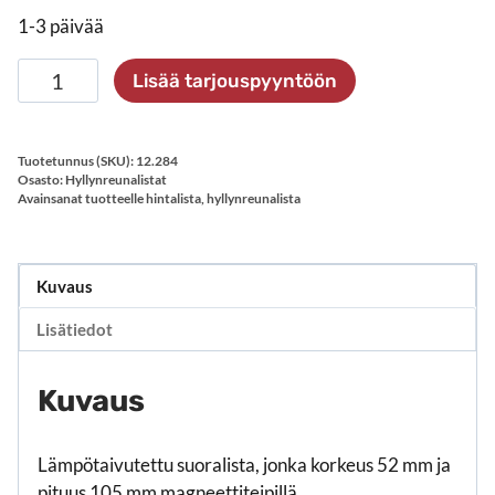
1-3 päivää
Suoralista
Lisää tarjouspyyntöön
52×105
mm
magneettiteipillä
Tuotetunnus (SKU):
12.284
määrä
Osasto:
Hyllynreunalistat
Avainsanat tuotteelle
hintalista
,
hyllynreunalista
Kuvaus
Lisätiedot
Kuvaus
Lämpötaivutettu suoralista, jonka korkeus 52 mm ja
pituus 105 mm magneettiteipillä.