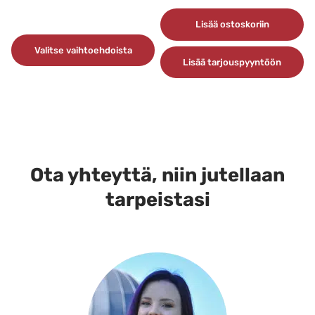
Lisää ostoskoriin
Valitse vaihtoehdoista
Lisää tarjouspyyntöön
Tällä
tuotteella
on
useampi
muunnelma.
Voit
Ota yhteyttä, niin jutellaan
tehdä
tarpeistasi
valinnat
tuotteen
sivulla.