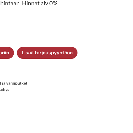
hintaan. Hinnat alv 0%.
oriin
Lisää tarjouspyyntöön
t ja varsiputket
kehys