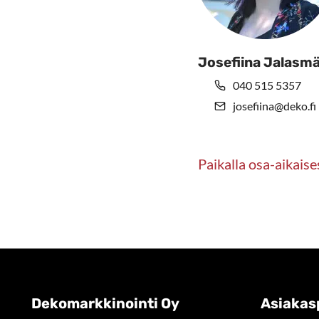
Josefiina Jalasmä
040 515 5357
josefiina@deko.fi
Paikalla osa-aikaise
Dekomarkkinointi Oy
Asiakas