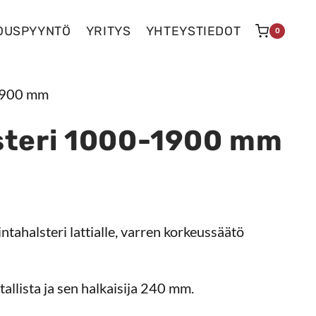
OUSPYYNTÖ
YRITYS
YHTEYSTIEDOT
0
-1900 mm
steri 1000-1900 mm
ntahalsteri lattialle, varren korkeussäätö
allista ja sen halkaisija 240 mm.