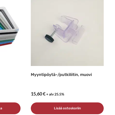
Myyntipöytä-/putkiliitin, muovi
15,60
€
+ alv 25.5%
ta
Lisää ostoskoriin