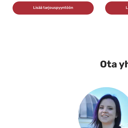
Lisää tarjouspyyntöön
L
Ota yh