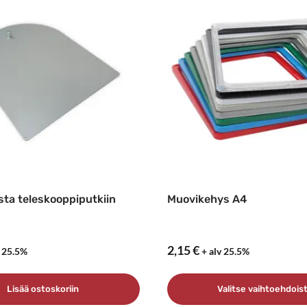
usta teleskooppiputkiin
Muovikehys A4
2,15
€
v 25.5%
+ alv 25.5%
Lisää ostoskoriin
Valitse vaihtoehdois