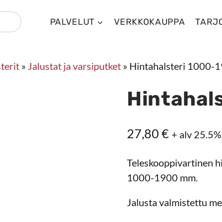
PALVELUT
VERKKOKAUPPA
TARJ
terit
»
Jalustat ja varsiputket
»
Hintahalsteri 1000
Hintahal
27,80
€
+ alv 25.5%
Teleskooppivartinen hi
1000-1900 mm.
Jalusta valmistettu met