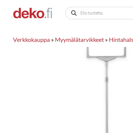
Siirry
Products
sisältöön
search
Verkkokauppa
»
Myymälätarvikkeet
»
Hintahals