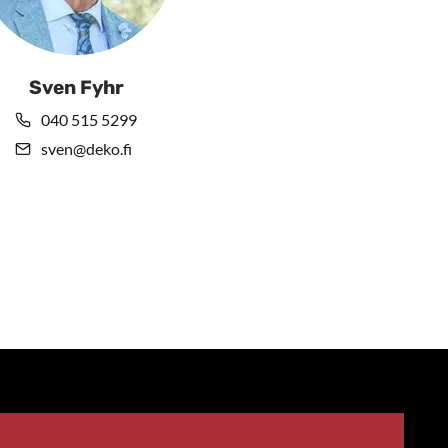
Sven Fyhr
040 515 5299
sven@deko.fi