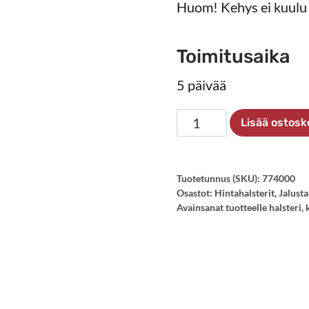
Huom! Kehys ei kuulu 
Toimitusaika
5 päivää
Hintahalsteri
Lisää ostosk
1000-
1900
mm
Tuotetunnus (SKU):
774000
Osastot:
Hintahalsterit
,
Jalusta
määrä
Avainsanat tuotteelle
halsteri
,