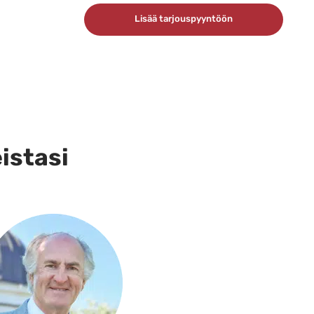
Lisää tarjouspyyntöön
eistasi