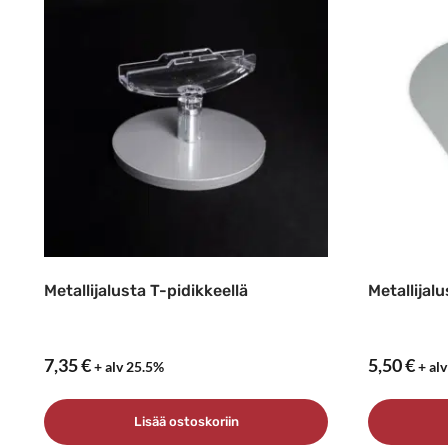
Metallijalusta T-pidikkeellä
Metallijal
7,35
€
5,50
€
+ alv 25.5%
+ al
Lisää ostoskoriin