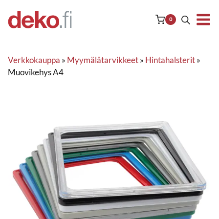
Siirry
sisältöön
0
Verkkokauppa
»
Myymälätarvikkeet
»
Hintahalsterit
»
Muovikehys A4