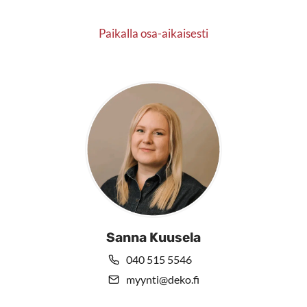
Paikalla osa-aikaisesti
Sanna Kuusela
040 515 5546
myynti@deko.fi