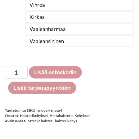
Vihreä
Kirkas
Vaaleanharmaa
Vaaleansininen
Muovikehys
Lisää ostoskoriin
A4
määrä
Lisää tarjouspyyntöön
Tuotetunnus (SKU):
muovikehysa4
Osastot:
Halsterikehykset
,
Hintahalsterit
,
Kehykset
Avainsanat tuotteelle
halsteri
,
halsterikehys