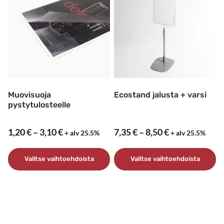
muunnelma.
Voit
tehdä
valinnat
tuotteen
sivulla.
Muovisuoja
Ecostand jalusta + varsi
pystytulosteelle
Hintaluokka:
Hintaluokka:
1,20
€
–
3,10
€
7,35
€
–
8,50
€
+ alv 25.5%
+ alv 25.5%
1,20 €
7,35 €
–
–
Valitse vaihtoehdoista
Valitse vaihtoehdoista
3,10 €
8,50 €
Tällä
Tällä
tuotteella
tuotteella
on
on
useampi
useampi