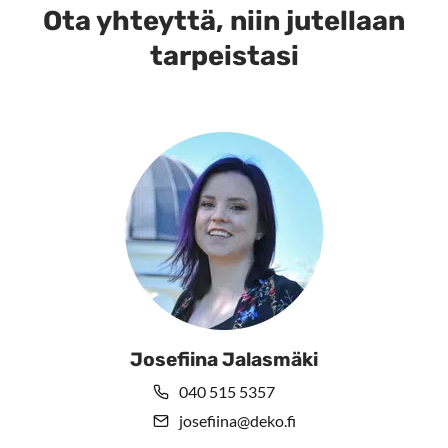
muunnelma.
muunnelma.
Ota yhteyttä, niin jutellaan
Voit
Voit
tarpeistasi
tehdä
tehdä
valinnat
valinnat
tuotteen
tuotteen
sivulla.
sivulla.
Josefiina Jalasmäki
040 515 5357
josefiina@deko.fi