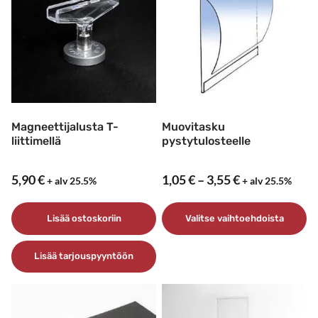
Magneettijalusta T-
Muovitasku
liittimellä
pystytulosteelle
Hintaluokka:
5,90
€
1,05
€
–
3,55
€
+ alv 25.5%
+ alv 25.5%
1,05 €
–
Lisää ostoskoriin
Valitse vaihtoehdoista
3,55 €
Tällä
Lisää tarjouspyyntöön
tuotteella
on
useampi