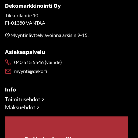
Dekomarkkinointi Oy
Tikkurilantie 10
FI-01380 VANTAA
Myyntinäyttely avoinna arkisin 9-15.
Asiakaspalvelu
040 515 5546 (vaihde)
myynti@deko.fi
Info
Toimitusehdot
Maksuehdot