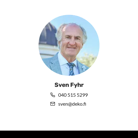
Sven Fyhr
040 515 5299
sven@deko.fi