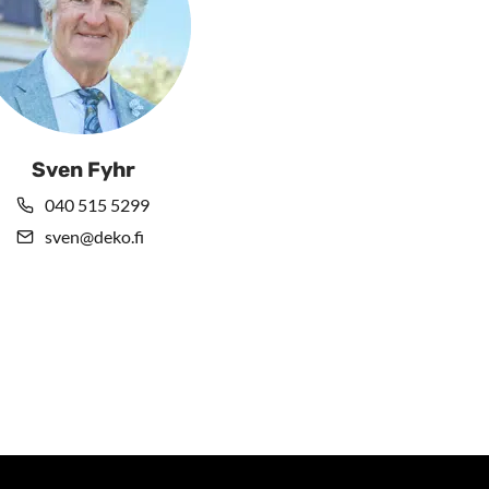
Sven Fyhr
040 515 5299
sven@deko.fi