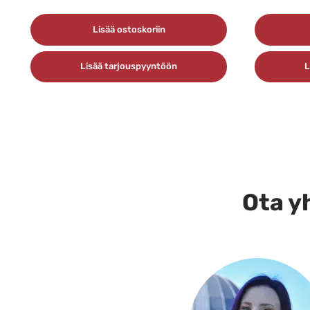
Lisää ostoskoriin
Lisää tarjouspyyntöön
L
Ota yh