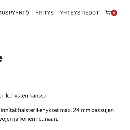
OUSPYYNTÖ
YRITYS
YHTEYSTIEDOT
0
e
en kehysten kanssa.
iinnität halsterikehykset max. 24 mm paksujen
vojen ja korien reunaan.