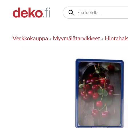
Siirry
Products
sisältöön
search
Verkkokauppa
»
Myymälätarvikkeet
»
Hintahals