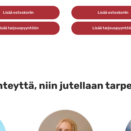
Lisää ostoskoriin
Lisää ostoskoriin
isää tarjouspyyntöön
Lisää tarjouspyyntö
teyttä, niin jutellaan tarp