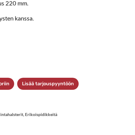
us 220 mm.
ysten kanssa.
oriin
Lisää tarjouspyyntöön
intahalsterit
,
Erikoispidikkeitä