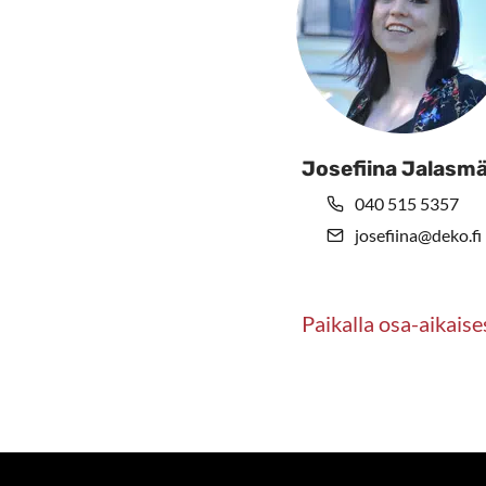
Josefiina Jalasmä
040 515 5357
josefiina@deko.fi
Paikalla osa-aikaise