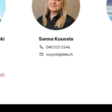
ki
Sanna Kuusela
040 515 5546
myynti@deko.fi
sti