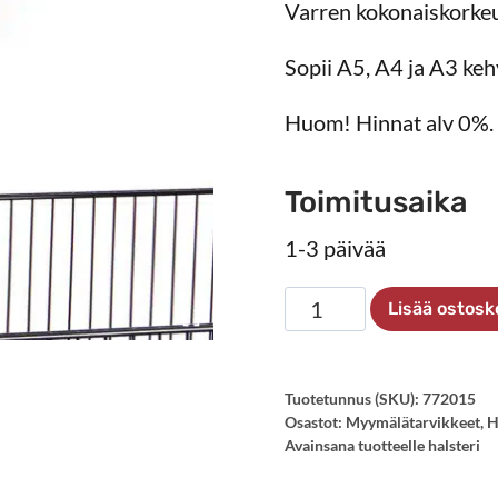
Varren kokonaiskorke
Sopii A5, A4 ja A3 keh
Huom! Hinnat alv 0%.
Toimitusaika
1-3 päivää
Koripidike
Lisää ostosk
määrä
Tuotetunnus (SKU):
772015
Osastot:
Myymälätarvikkeet
,
H
Avainsana tuotteelle
halsteri