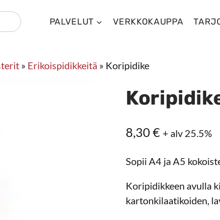
PALVELUT
VERKKOKAUPPA
TARJ
terit
»
Erikoispidikkeitä
»
Koripidike
Koripidik
8,30
€
+ alv 25.5%
Sopii A4 ja A5 kokoist
Koripidikkeen avulla k
kartonkilaatikoiden, la