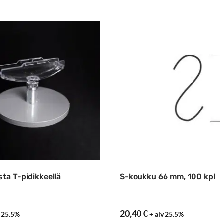
usta T-pidikkeellä
S-koukku 66 mm, 100 kpl
20,40
€
v 25.5%
+ alv 25.5%