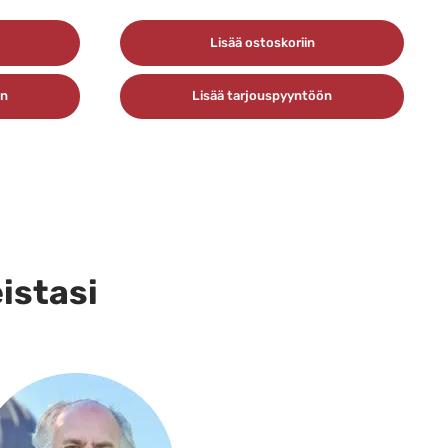
Lisää ostoskoriin
ön
Lisää tarjouspyyntöön
eistasi