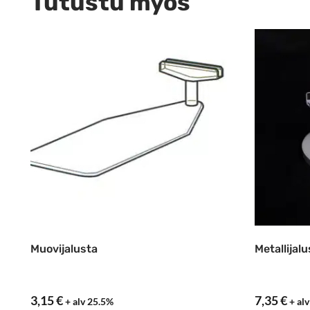
Tutustu myös
Muovijalusta
Metallijal
3,15
€
7,35
€
+ alv 25.5%
+ al