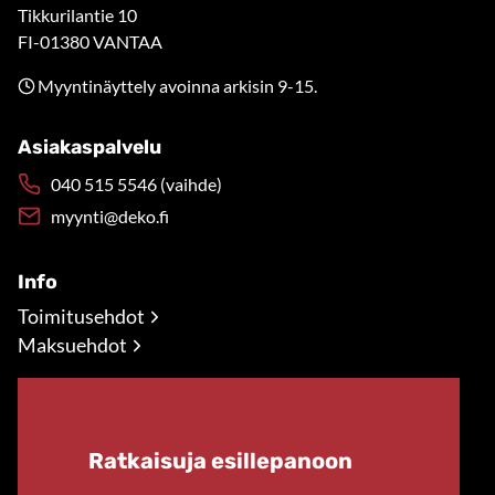
Tikkurilantie 10
FI-01380 VANTAA
Myyntinäyttely avoinna arkisin 9-15.
Asiakaspalvelu
040 515 5546 (vaihde)
myynti@deko.fi
Info
Toimitusehdot
Maksuehdot
Ratkaisuja esillepanoon