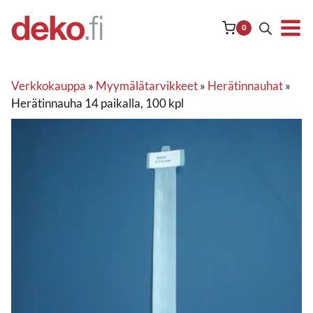
Siirry
sisältöön
0
Verkkokauppa
»
Myymälätarvikkeet
»
Herätinnauhat
»
Herätinnauha 14 paikalla, 100 kpl