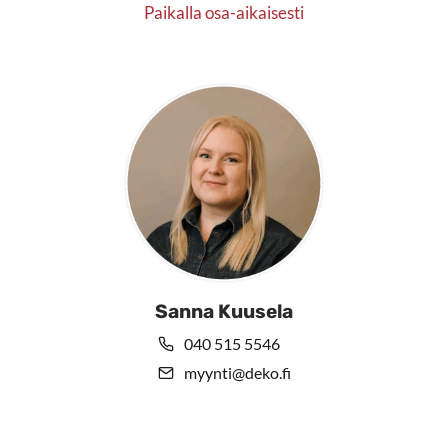
Paikalla osa-aikaisesti
Sanna Kuusela
040 515 5546
myynti@deko.fi