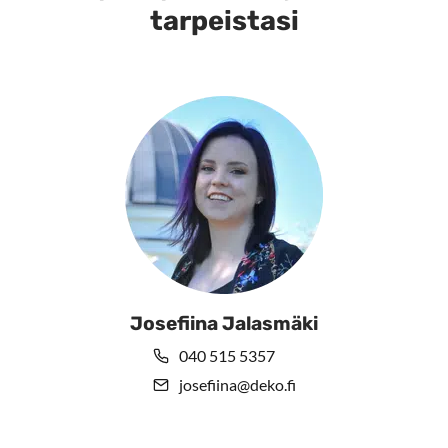
tarpeistasi
Josefiina Jalasmäki
040 515 5357
josefiina@deko.fi