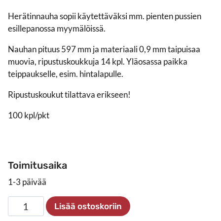
Herätinnauha sopii käytettäväksi mm. pienten pussien
esillepanossa myymälöissä.
Nauhan pituus 597 mm ja materiaali 0,9 mm taipuisaa
muovia, ripustuskoukkuja 14 kpl. Yläosassa paikka
teippaukselle, esim. hintalapulle.
Ripustuskoukut tilattava erikseen!
100 kpl/pkt
Toimitusaika
1-3 päivää
Herätinnauha
Lisää ostoskoriin
14