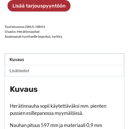
paikalla,
Lisää tarjouspyyntöön
100
kpl
määrä
Tuotetunnus (SKU):
ISRH1
Osasto:
Herätinnauhat
Avainsanat tuotteelle
impulssi
,
tyrkky
Kuvaus
Lisätiedot
Kuvaus
Herätinnauha sopii käytettäväksi mm. pienten
pussien esillepanossa myymälöissä.
Nauhan pituus 597 mm ja materiaali 0,9 mm