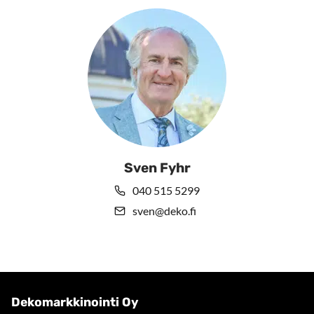
Sven Fyhr
040 515 5299
sven@deko.fi
Dekomarkkinointi Oy