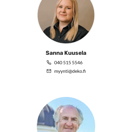
Sanna Kuusela
040 515 5546
myynti@deko.fi