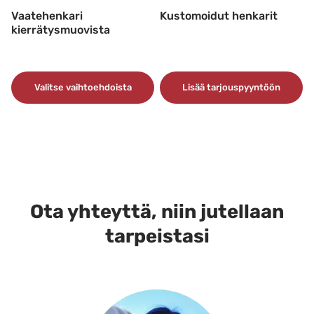
Vaatehenkari
Kustomoidut henkarit
kierrätysmuovista
Valitse vaihtoehdoista
Lisää tarjouspyyntöön
Tällä
tuotteella
on
useampi
muunnelma.
Voit
Ota yhteyttä, niin jutellaan
tehdä
tarpeistasi
valinnat
tuotteen
sivulla.