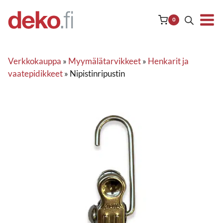
Siirry
sisältöön
0
Verkkokauppa
»
Myymälätarvikkeet
»
Henkarit ja
vaatepidikkeet
»
Nipistinripustin