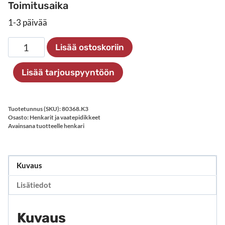
Toimitusaika
1-3 päivää
Nipistinripustin
Lisää ostoskoriin
määrä
Lisää tarjouspyyntöön
Tuotetunnus (SKU):
80368.K3
Osasto:
Henkarit ja vaatepidikkeet
Avainsana tuotteelle
henkari
Kuvaus
Lisätiedot
Kuvaus