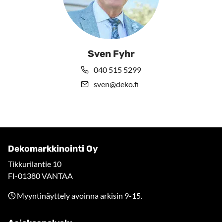
Sven Fyhr
040 515 5299
sven@deko.fi
Dekomarkkinointi Oy
Tikkurilantie 10
FI-01380 VANTAA
Myyntinäyttely avoinna arkisin 9-15.