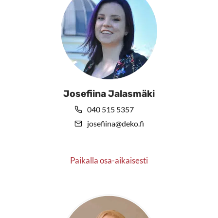
Josefiina Jalasmäki
040 515 5357
josefiina@deko.fi
Paikalla osa-aikaisesti