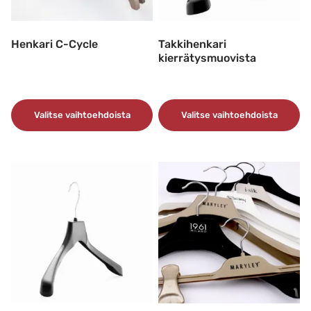
Henkari C-Cycle
Takkihenkari
kierrätysmuovista
Valitse vaihtoehdoista
Valitse vaihtoehdoista
Tällä
Tällä
tuotteella
tuotteella
on
on
useampi
useampi
muunnelma.
muunnelma.
Voit
Voit
tehdä
tehdä
valinnat
valinnat
tuotteen
tuotteen
sivulla.
sivulla.