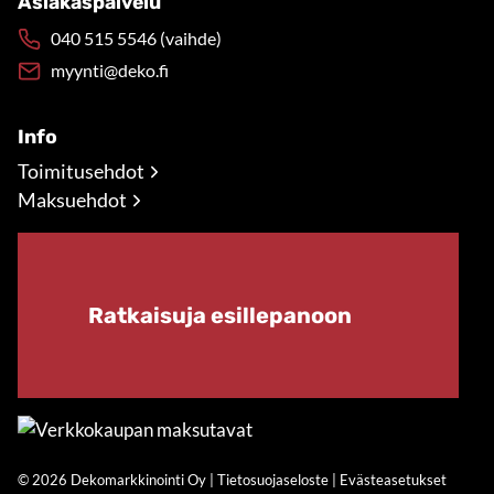
Asiakaspalvelu
040 515 5546 (vaihde)
myynti@deko.fi
Info
Toimitusehdot
Maksuehdot
Ratkaisuja esillepanoon
© 2026 Dekomarkkinointi Oy |
Tietosuojaseloste
|
Evästeasetukset