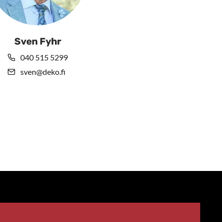
Sven Fyhr
040 515 5299
sven@deko.fi