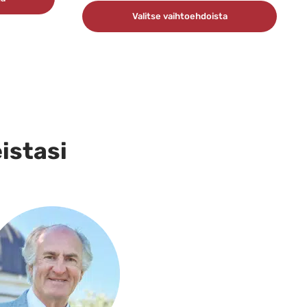
Valitse vaihtoehdoista
Tällä
tuotteella
on
useampi
muunnelma.
eistasi
Voit
tehdä
valinnat
tuotteen
sivulla.