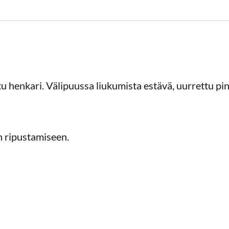
u henkari. Välipuussa liukumista estävä, uurrettu pin
n ripustamiseen.