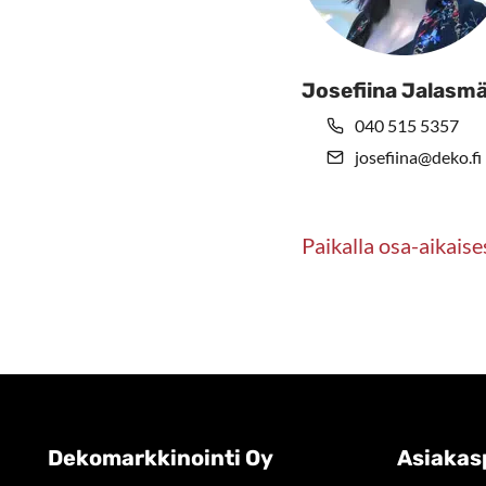
Josefiina Jalasmä
040 515 5357
josefiina@deko.fi
Paikalla osa-aikaise
Dekomarkkinointi Oy
Asiakas