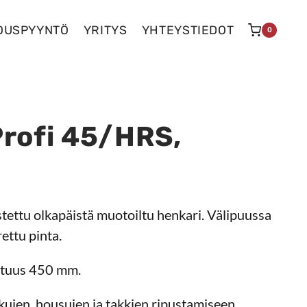
OUSPYYNTÖ
YRITYS
YHTEYSTIEDOT
0
Profi 45/HRS,
tettu olkapäistä muotoiltu henkari. Välipuussa
ettu pinta.
ituus 450 mm.
kujen, housujen ja takkien ripustamiseen.