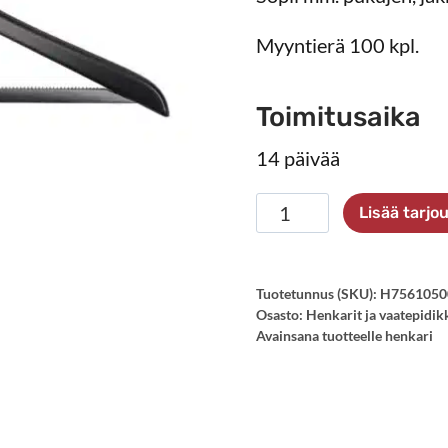
Myyntierä 100 kpl.
Toimitusaika
14 päivää
Henkari
Lisää tarj
Profi
45/HRS,
musta
Tuotetunnus (SKU):
H7561050
Osasto:
Henkarit ja vaatepidik
määrä
Avainsana tuotteelle
henkari