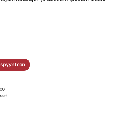
ouspyyntöön
00
keet