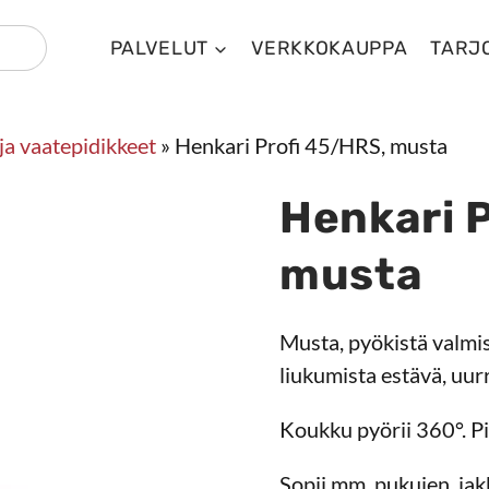
PALVELUT
VERKKOKAUPPA
TARJ
ja vaatepidikkeet
»
Henkari Profi 45/HRS, musta
Henkari 
musta
Musta, pyökistä valmis
liukumista estävä, uurr
Koukku pyörii 360°. P
Sopii mm. pukujen, jak