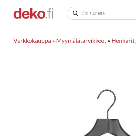
Siirry
Products
sisältöön
search
Verkkokauppa
»
Myymälätarvikkeet
»
Henkarit 