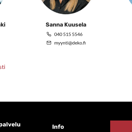
ki
Sanna Kuusela
040 515 5546
myynti@deko.fi
sti
palvelu
Info