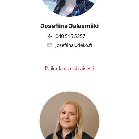
Josefiina Jalasmäki
040 515 5357
josefiina@deko.fi
Paikalla osa-aikaisesti