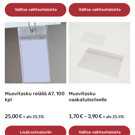
10,50 €
0,35 €
–
–
Valitse vaihtoehdoista
Valitse vaihtoehdoista
19,50 €
1,05 €
Tällä
Tällä
tuotteella
tuotteella
on
on
useampi
useampi
muunnelma.
muunnelma.
Voit
Voit
tehdä
tehdä
valinnat
valinnat
tuotteen
tuotteen
sivulla.
sivulla.
Muovitasku reiällä A7, 100
Muovitasku
kpl
vaakatulosteelle
Hintaluokka:
25,00
€
1,70
€
–
3,90
€
+ alv 25.5%
+ alv 25.5%
1,70 €
–
Lisää ostoskoriin
Valitse vaihtoehdoista