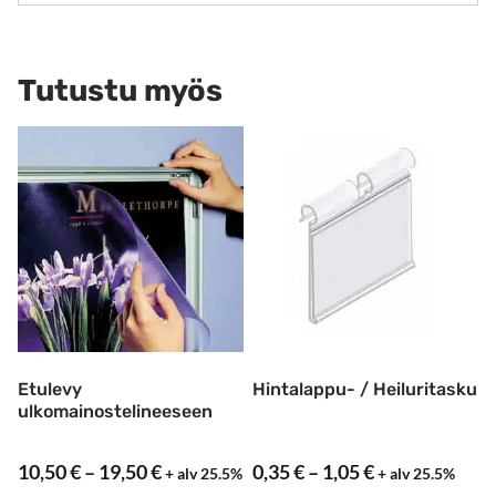
Tutustu myös
Etulevy
Hintalappu- / Heiluritasku
ulkomainostelineeseen
Hintaluokka:
Hintaluokka:
10,50
€
–
19,50
€
0,35
€
–
1,05
€
+ alv 25.5%
+ alv 25.5%