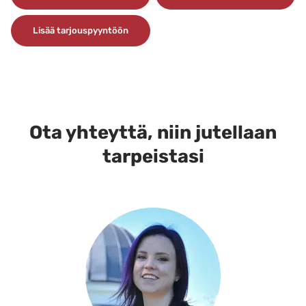
3,90 €
Tällä
Lisää tarjouspyyntöön
tuotteella
on
useampi
muunnelma.
Voit
tehdä
Ota yhteyttä, niin jutellaan
valinnat
tarpeistasi
tuotteen
sivulla.