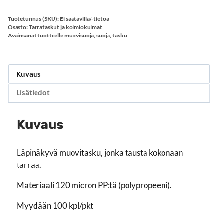
määrä
Tuotetunnus (SKU):
Ei saatavilla/-tietoa
Osasto:
Tarrataskut ja kolmiokulmat
Avainsanat tuotteelle
muovisuoja
,
suoja
,
tasku
Kuvaus
Lisätiedot
Kuvaus
Läpinäkyvä muovitasku, jonka tausta kokonaan
tarraa.
Materiaali 120 micron PP:tä (polypropeeni).
Myydään 100 kpl/pkt