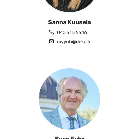
Sanna Kuusela
040 515 5546
myynti@deko.fi
Sven Fyhr