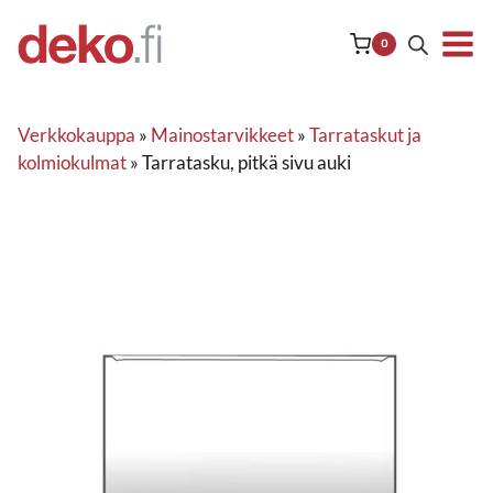
Siirry
sisältöön
0
Verkkokauppa
»
Mainostarvikkeet
»
Tarrataskut ja
kolmiokulmat
»
Tarratasku, pitkä sivu auki