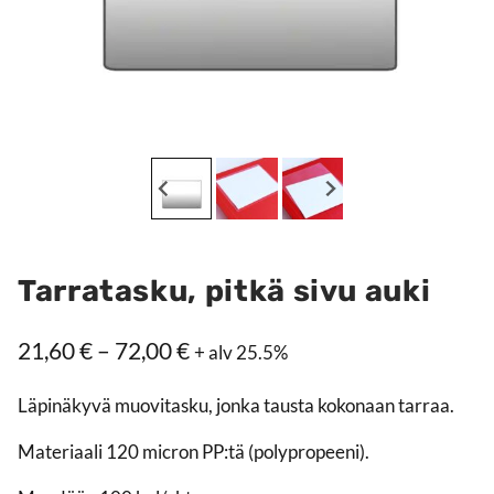
Tarratasku, pitkä sivu auki
Hintaluokka:
21,60
€
–
72,00
€
+ alv 25.5%
21,60 €
Läpinäkyvä muovitasku, jonka tausta kokonaan tarraa.
–
72,00 €
Materiaali 120 micron PP:tä (polypropeeni).