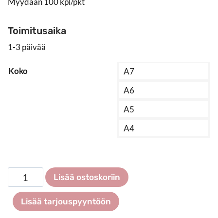
Myydään 100 kpl/pkt
Toimitusaika
1-3 päivää
Koko
A7
A6
A5
A4
Tarratasku,
Lisää ostoskoriin
pitkä
sivu
Lisää tarjouspyyntöön
auki