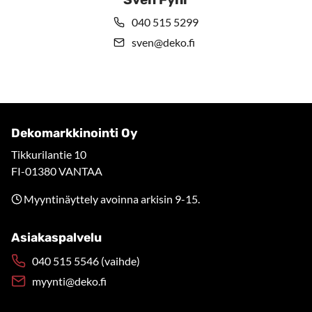
040 515 5299
sven@deko.fi
Dekomarkkinointi Oy
Tikkurilantie 10
FI-01380 VANTAA
Myyntinäyttely avoinna arkisin 9-15.
Asiakaspalvelu
040 515 5546 (vaihde)
myynti@deko.fi