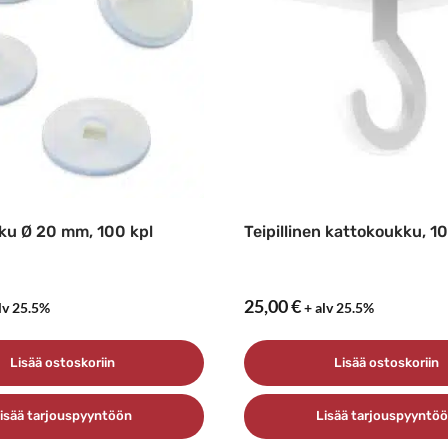
ku Ø 20 mm, 100 kpl
Teipillinen kattokoukku, 1
25,00
€
lv 25.5%
+ alv 25.5%
Lisää ostoskoriin
Lisää ostoskoriin
isää tarjouspyyntöön
Lisää tarjouspyyntö