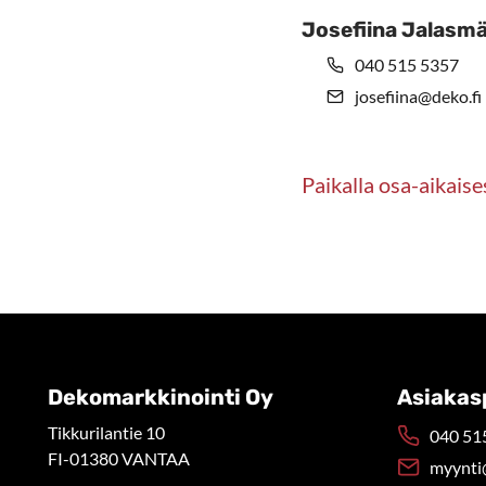
Josefiina Jalasmä
040 515 5357
josefiina@deko.fi
Paikalla osa-aikaise
Dekomarkkinointi Oy
Asiakas
Tikkurilantie 10
040 515
FI-01380 VANTAA
myynti