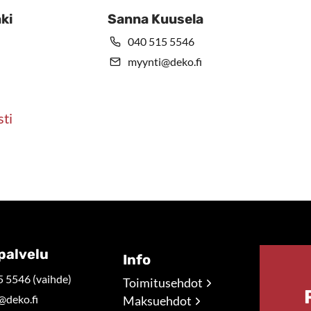
ki
Sanna Kuusela
040 515 5546
myynti@deko.fi
sti
palvelu
Info
 5546 (vaihde)
Toimitusehdot
@deko.fi
Maksuehdot