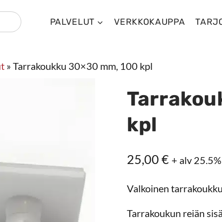
PALVELUT
VERKKOKAUPPA
TARJ
t
»
Tarrakoukku 30×30 mm, 100 kpl
Tarrakou
kpl
25,00
€
+ alv 25.5%
Valkoinen tarrakoukku
Tarrakoukun reiän sisä