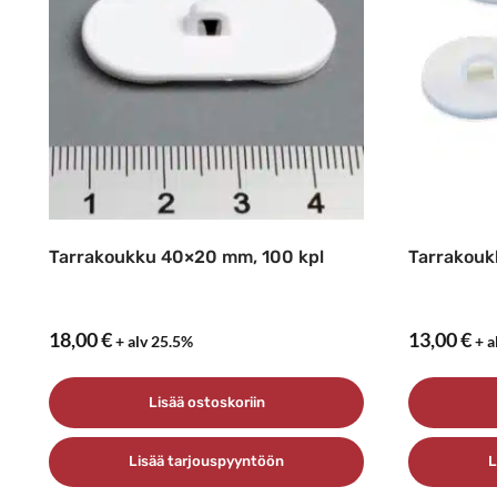
Tarrakoukku 40×20 mm, 100 kpl
Tarrakouk
18,00
€
13,00
€
+ alv 25.5%
+ a
Lisää ostoskoriin
Lisää tarjouspyyntöön
L