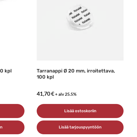
00 kpl
Tarranappi Ø 20 mm, irroitettava,
100 kpl
41,70
€
+ alv 25.5%
Lisää ostoskoriin
ön
Lisää tarjouspyyntöön