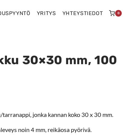
OUSPYYNTÖ
YRITYS
YHTEYSTIEDOT
0
kku 30×30 mm, 100
/tarranappi, jonka kannan koko 30 x 30 mm.
leveys noin 4 mm, reikäosa pyörivä.