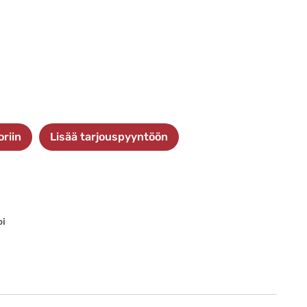
oriin
Lisää tarjouspyyntöön
pi