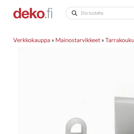
Siirry
Products
sisältöön
search
Verkkokauppa
»
Mainostarvikkeet
»
Tarrakouku