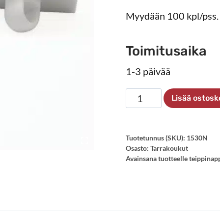
Myydään 100 kpl/pss.
Toimitusaika
1-3 päivää
Tarrakoukku
Lisää ostosk
30×30
mm,
100
Tuotetunnus (SKU):
1530N
Osasto:
Tarrakoukut
kpl
Avainsana tuotteelle
teippinap
määrä