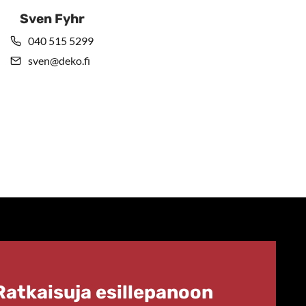
Sven Fyhr
040 515 5299
sven@deko.fi
Ratkaisuja esillepanoon