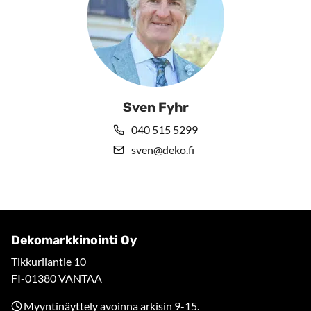
Sven Fyhr
040 515 5299
sven@deko.fi
Dekomarkkinointi Oy
Tikkurilantie 10
FI-01380 VANTAA
Myyntinäyttely avoinna arkisin 9-15.