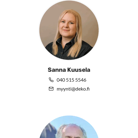
Sanna Kuusela
040 515 5546
myynti@deko.fi