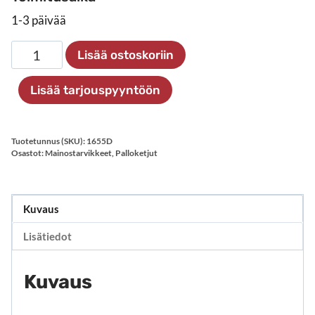
1-3 päivää
3,2
Lisää ostoskoriin
mm
palloketjuun
Lisää tarjouspyyntöön
–
1655D
määrä
Tuotetunnus (SKU):
1655D
Osastot:
Mainostarvikkeet
,
Palloketjut
Kuvaus
Lisätiedot
Kuvaus