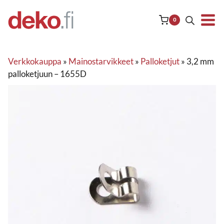
Siirry
sisältöön
0
Verkkokauppa
»
Mainostarvikkeet
»
Palloketjut
»
3,2 mm
palloketjuun – 1655D