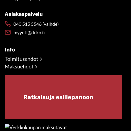
Asiakaspalvelu
040 515 5546 (vaihde)
myynti@deko.fi
Info
Toimitusehdot
Maksuehdot
Ratkaisuja esillepanoon