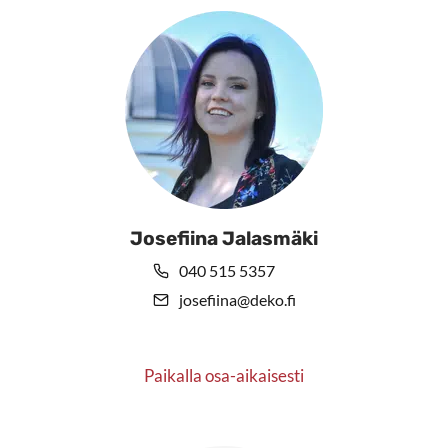
Josefiina Jalasmäki
040 515 5357
josefiina@deko.fi
Paikalla osa-aikaisesti