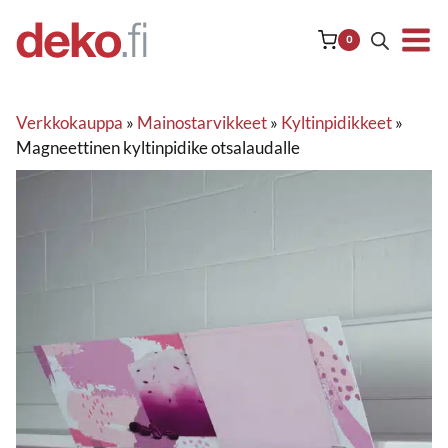
Siirry
sisältöön
0
Verkkokauppa
»
Mainostarvikkeet
»
Kyltinpidikkeet
»
Magneettinen kyltinpidike otsalaudalle