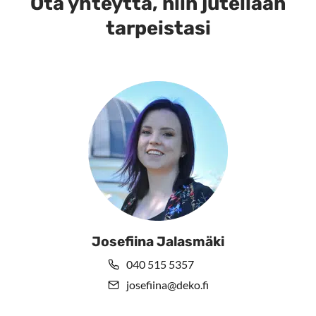
Ota yhteyttä, niin jutellaan
tarpeistasi
Josefiina Jalasmäki
040 515 5357
josefiina@deko.fi