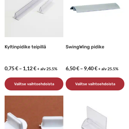
Kyltinpidike teipillä
SwingWing pidike
Hintaluokka:
Hintaluokka:
0,75
€
–
1,12
€
6,50
€
–
9,40
€
+ alv 25.5%
+ alv 25.5%
0,75 €
6,50 €
–
–
Valitse vaihtoehdoista
Valitse vaihtoehdoista
1,12 €
9,40 €
Tällä
Tällä
tuotteella
tuotteella
on
on
useampi
useampi
muunnelma.
muunnelma.