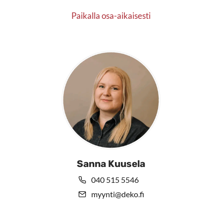
Paikalla osa-aikaisesti
Sanna Kuusela
040 515 5546
myynti@deko.fi