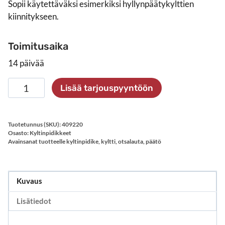
Sopii käytettäväksi esimerkiksi hyllynpäätykylttien
kiinnitykseen.
Toimitusaika
14 päivää
Magneettinen
Lisää tarjouspyyntöön
kyltinpidike
otsalaudalle
määrä
Tuotetunnus (SKU):
409220
Osasto:
Kyltinpidikkeet
Avainsanat tuotteelle
kyltinpidike
,
kyltti
,
otsalauta
,
päätö
Kuvaus
Lisätiedot