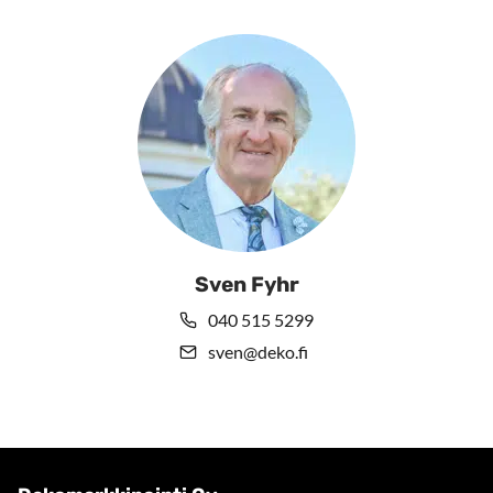
Sven Fyhr
040 515 5299
sven@deko.fi