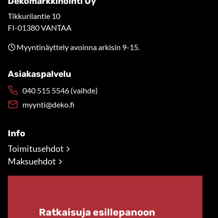
Dekomarkkinointi Oy
Tikkurilantie 10
FI-01380 VANTAA
Myyntinäyttely avoinna arkisin 9-15.
Asiakaspalvelu
040 515 5546 (vaihde)
myynti@deko.fi
Info
Toimitusehdot
Maksuehdot
Ratkaisuja esillepanoon