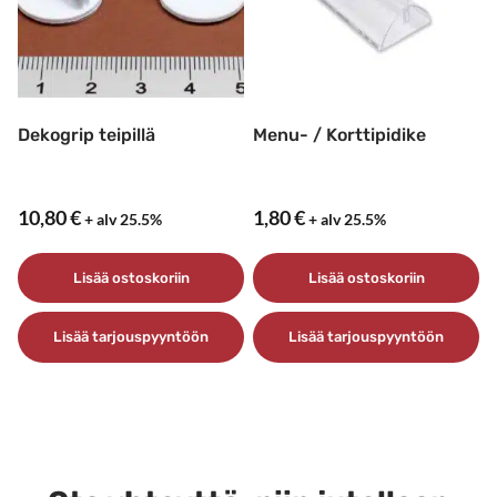
Voit
Voit
tehdä
tehdä
valinnat
valinnat
tuotteen
tuotteen
sivulla.
sivulla.
Dekogrip teipillä
Menu- / Korttipidike
10,80
€
1,80
€
+ alv 25.5%
+ alv 25.5%
Lisää ostoskoriin
Lisää ostoskoriin
Lisää tarjouspyyntöön
Lisää tarjouspyyntöön