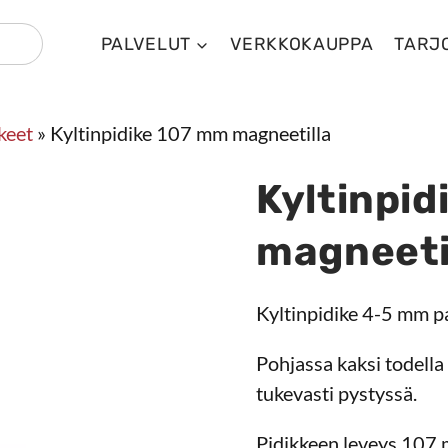
PALVELUT
VERKKOKAUPPA
TARJ
keet
»
Kyltinpidike 107 mm magneetilla
Kyltinpi
magneeti
Kyltinpidike 4-5 mm pa
Pohjassa kaksi todella
tukevasti pystyssä.
Pidikkeen leveys 107