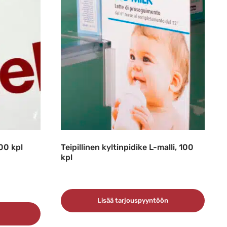
100 kpl
Teipillinen kyltinpidike L-malli, 100
kpl
Lisää tarjouspyyntöön