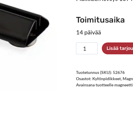
Toimitusaika
14 päivää
Kyltinpidike
Lisää tarj
107
mm
magneetilla
Tuotetunnus (SKU):
52676
Osastot:
Kyltinpidikkeet
,
Magne
määrä
Avainsana tuotteelle
magneetti