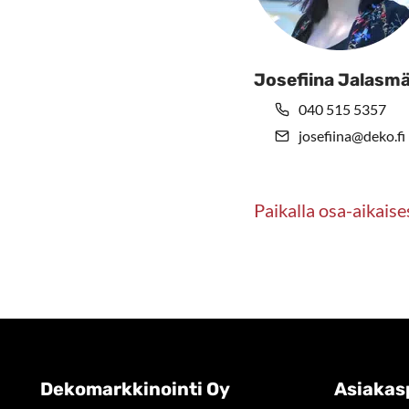
Josefiina Jalasmä
040 515 5357
josefiina@deko.fi
Paikalla osa-aikaise
Dekomarkkinointi Oy
Asiakas