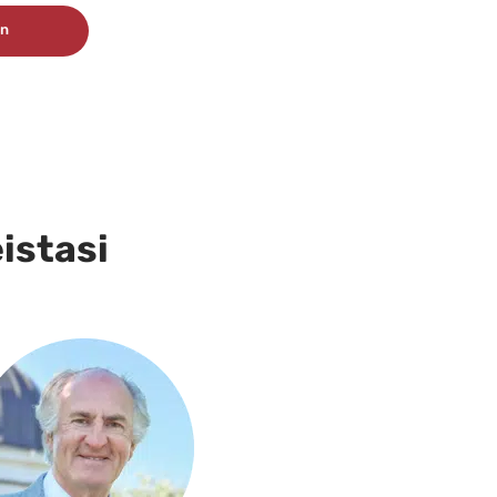
ön
eistasi