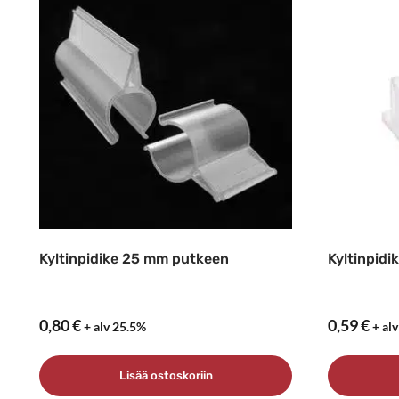
Kyltinpidike 25 mm putkeen
Kyltinpidik
0,80
€
0,59
€
+ alv 25.5%
+ al
Lisää ostoskoriin