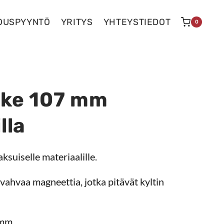
OUSPYYNTÖ
YRITYS
YHTEYSTIEDOT
0
dike 107 mm
lla
ksuiselle materiaalille.
 vahvaa magneettia, jotka pitävät kyltin
 mm.