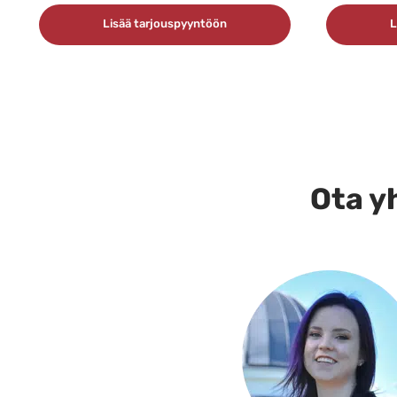
Lisää tarjouspyyntöön
L
Ota yh