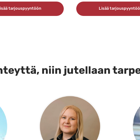
isää tarjouspyyntöön
Lisää tarjouspyyntö
teyttä, niin jutellaan tarp