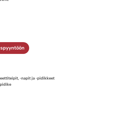
ouspyyntöön
ettiteipit, -napit ja -pidikkeet
pidike