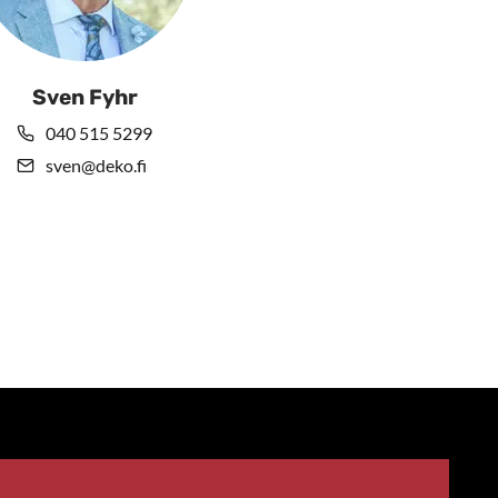
Sven Fyhr
040 515 5299
sven@deko.fi