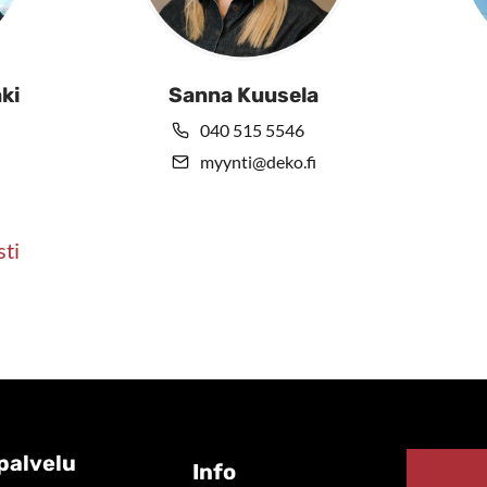
ki
Sanna Kuusela
040 515 5546
myynti@deko.fi
sti
palvelu
Info