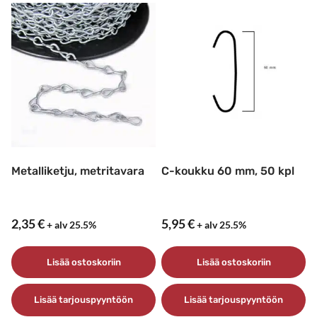
on
useampi
muunnelma.
Voit
tehdä
valinnat
tuotteen
sivulla.
Metalliketju, metritavara
C-koukku 60 mm, 50 kpl
2,35
€
5,95
€
+ alv 25.5%
+ alv 25.5%
Lisää ostoskoriin
Lisää ostoskoriin
Lisää tarjouspyyntöön
Lisää tarjouspyyntöön