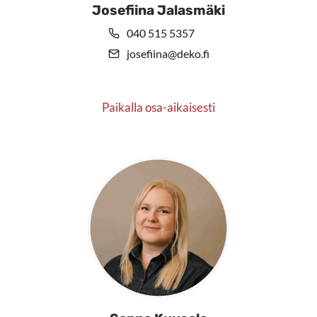
Josefiina Jalasmäki
040 515 5357
josefiina@deko.fi
Paikalla osa-aikaisesti