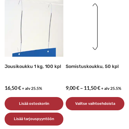
Jousikoukku 1 kg, 100 kpl
Somistuskoukku, 50 kpl
Hintaluokka
16,50
€
9,00
€
–
11,50
€
+ alv 25.5%
+ alv 25.5%
9,00 €
–
Lisää ostoskoriin
Valitse vaihtoehdoista
11,50 €
Tällä
Lisää tarjouspyyntöön
tuotteella