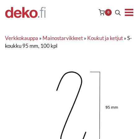
Siirry
sisältöön
0
Verkkokauppa
»
Mainostarvikkeet
»
Koukut ja ketjut
»
S-
koukku 95 mm, 100 kpl