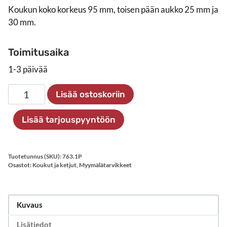
Koukun koko korkeus 95 mm, toisen pään aukko 25 mm ja
30 mm.
Toimitusaika
1-3 päivää
S-
Lisää ostoskoriin
koukku
95
Lisää tarjouspyyntöön
mm,
100
kpl
Tuotetunnus (SKU):
763.1P
määrä
Osastot:
Koukut ja ketjut
,
Myymälätarvikkeet
Kuvaus
Lisätiedot