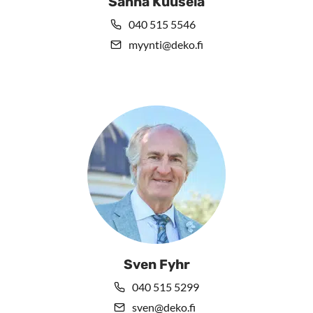
Sanna Kuusela
040 515 5546
myynti@deko.fi
Sven Fyhr
040 515 5299
sven@deko.fi