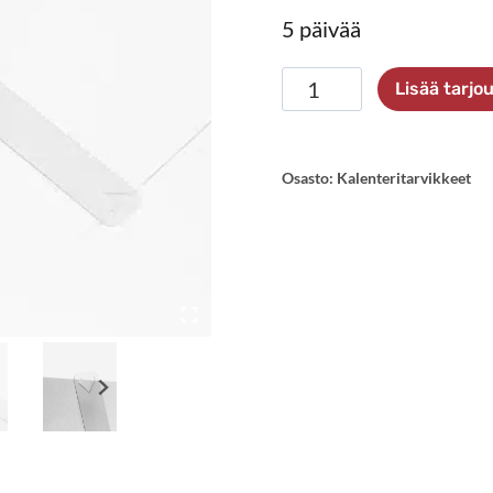
5 päivää
Kalenterijuoksija
Lisää tarj
määrä
Osasto:
Kalenteritarvikkeet