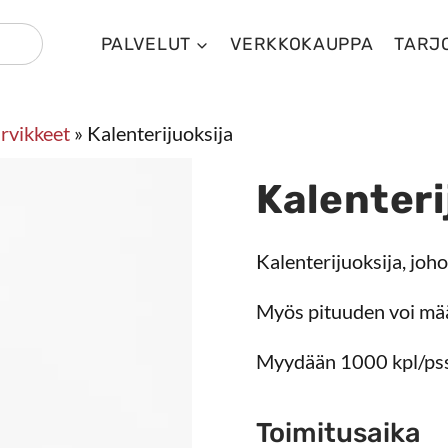
PALVELUT
VERKKOKAUPPA
TARJ
arvikkeet
»
Kalenterijuoksija
Kalenteri
Kalenterijuoksija, joho
Myös pituuden voi mää
Myydään 1000 kpl/pss
Toimitusaika