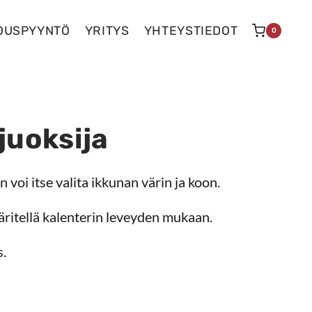
OUSPYYNTÖ
YRITYS
YHTEYSTIEDOT
0
juoksija
n voi itse valita ikkunan värin ja koon.
ritellä kalenterin leveyden mukaan.
.