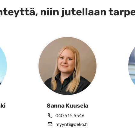
teyttä, niin jutellaan tarp
ki
Sanna Kuusela
040 515 5546
myynti@deko.fi