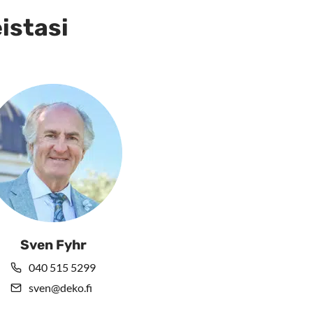
eistasi
Sven Fyhr
040 515 5299
sven@deko.fi