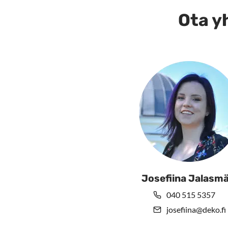
Ota yh
Josefiina Jalasmä
040 515 5357
josefiina@deko.fi