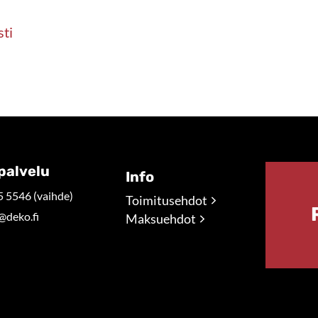
sti
palvelu
Info
 5546 (vaihde)
Toimitusehdot
@deko.fi
Maksuehdot