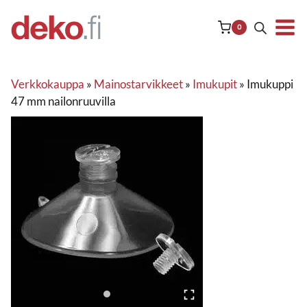
Siirry
sisältöön
0
Verkkokauppa
»
Mainostarvikkeet
»
Imukupit
»
Imukuppi
47 mm nailonruuvilla