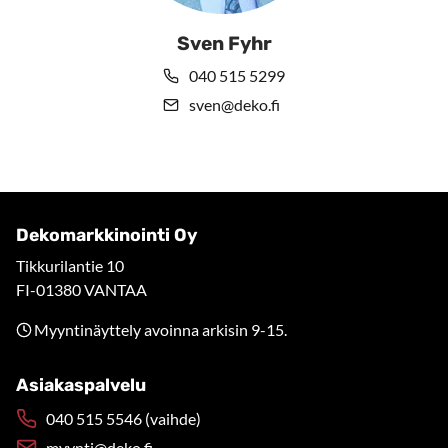
Sven Fyhr
040 515 5299
sven@deko.fi
Dekomarkkinointi Oy
Tikkurilantie 10
FI-01380 VANTAA
Myyntinäyttely avoinna arkisin 9-15.
Asiakaspalvelu
040 515 5546 (vaihde)
myynti@deko.fi