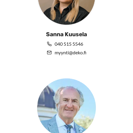
Sanna Kuusela
040 515 5546
myynti@deko.fi