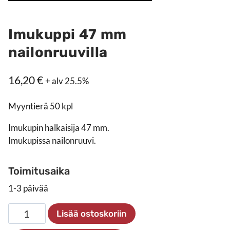
Imukuppi 47 mm
nailonruuvilla
16,20
€
+ alv 25.5%
Myyntierä 50 kpl
Imukupin halkaisija 47 mm.
Imukupissa nailonruuvi.
Toimitusaika
1-3 päivää
Imukuppi
Lisää ostoskoriin
47