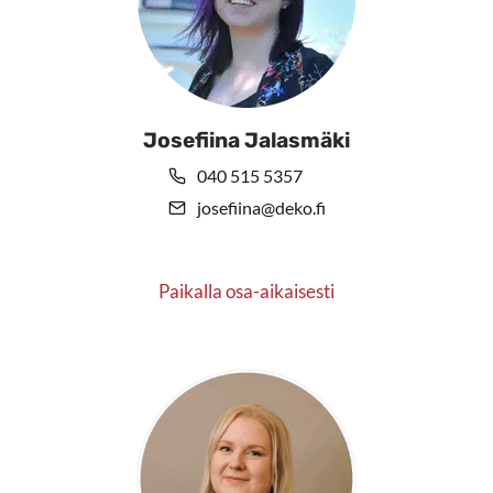
Josefiina Jalasmäki
040 515 5357
josefiina@deko.fi
Paikalla osa-aikaisesti