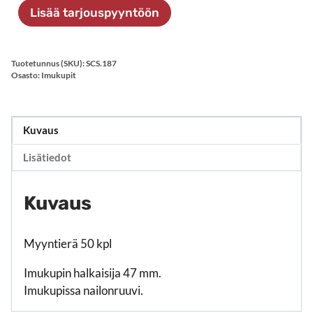
mm
Lisää tarjouspyyntöön
nailonruuvilla
määrä
Tuotetunnus (SKU):
SCS.187
Osasto:
Imukupit
Kuvaus
Lisätiedot
Kuvaus
Myyntierä 50 kpl
Imukupin halkaisija 47 mm.
Imukupissa nailonruuvi.