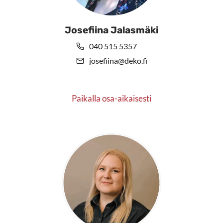
Josefiina Jalasmäki
040 515 5357
josefiina@deko.fi
Paikalla osa-aikaisesti