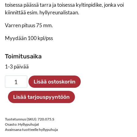
toisessa päässä tarra ja toisessa kyltinpidike, jonka voi
kiinnittää esim. hyllyreunalistaan.
Varren pituus 75 mm.
Myydään 100 kpl/pss
Toimitusaika
1-3 päivää
Hyllypuhuja
Lisää ostoskoriin
hyllynreunalistaan
75mm,
Lisää tarjouspyyntöön
100
kpl
määrä
Tuotetunnus (SKU):
720.075.S
Osasto:
Hyllypuhujat
Avainsana tuotteelle
hyllypuhuja