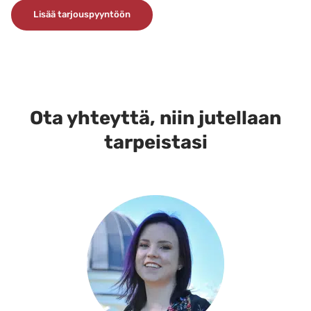
Tällä
Lisää tarjouspyyntöön
tuotteella
on
useampi
muunnelma.
Voit
tehdä
Ota yhteyttä, niin jutellaan
valinnat
tarpeistasi
tuotteen
sivulla.