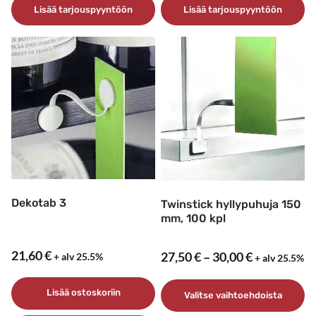
Lisää tarjouspyyntöön
Lisää tarjouspyyntöön
Dekotab 3
Twinstick hyllypuhuja 150
mm, 100 kpl
21,60
€
Hintaluokk
27,50
€
–
30,00
€
+ alv 25.5%
+ alv 25.5%
27,50 €
–
Lisää ostoskoriin
Valitse vaihtoehdoista
30,00 €