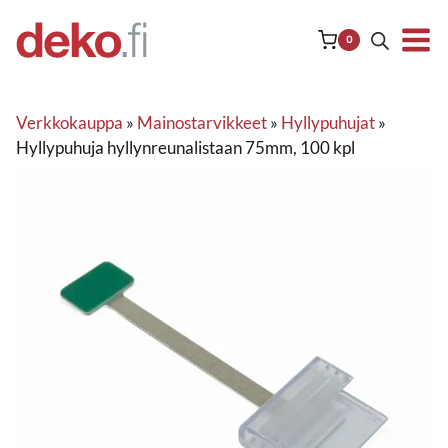
Siirry
sisältöön
0
Verkkokauppa
»
Mainostarvikkeet
»
Hyllypuhujat
»
Hyllypuhuja hyllynreunalistaan 75mm, 100 kpl