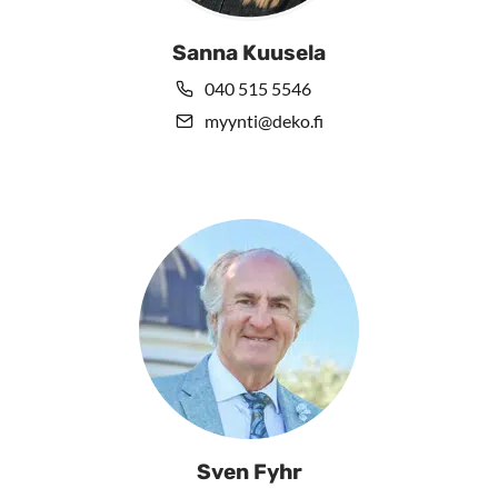
Sanna Kuusela
040 515 5546
myynti@deko.fi
Sven Fyhr