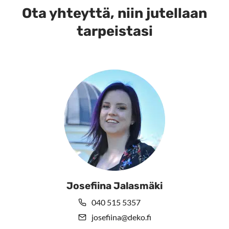
Ota yhteyttä, niin jutellaan
tarpeistasi
Josefiina Jalasmäki
040 515 5357
josefiina@deko.fi