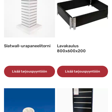
Slatwall-urapaneelitorni
Lavakaulus
800x600x200
Lisää tarjouspyyntöön
Lisää tarjouspyyntöön