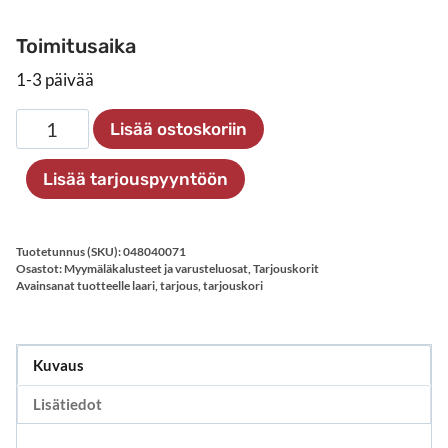
Toimitusaika
1-3 päivää
Daniella
Lisää ostoskoriin
tarjouskori
840×410
Lisää tarjouspyyntöön
mm
määrä
Tuotetunnus (SKU):
048040071
Osastot:
Myymäläkalusteet ja varusteluosat
,
Tarjouskorit
Avainsanat tuotteelle
laari
,
tarjous
,
tarjouskori
Kuvaus
Lisätiedot