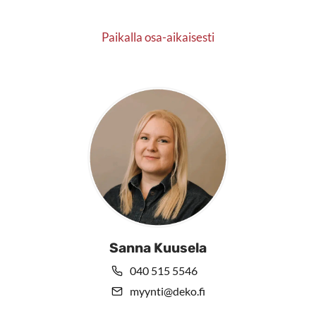
Paikalla osa-aikaisesti
Sanna Kuusela
040 515 5546
myynti@deko.fi