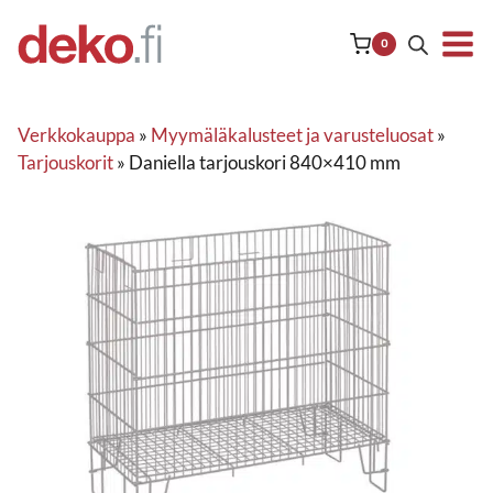
Siirry
sisältöön
0
Verkkokauppa
»
Myymäläkalusteet ja varusteluosat
»
Tarjouskorit
»
Daniella tarjouskori 840×410 mm