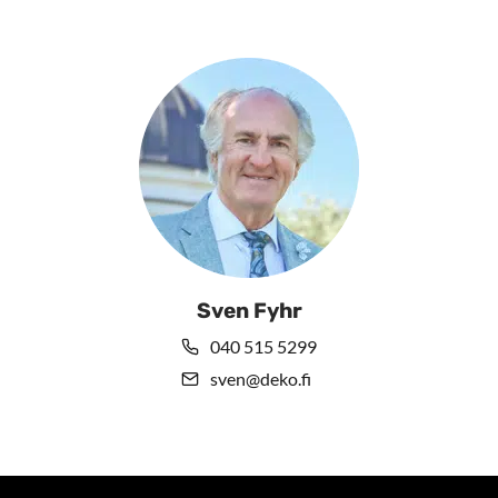
Sven Fyhr
040 515 5299
sven@deko.fi