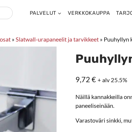
PALVELUT
VERKKOKAUPPA
TARJ
osat
»
Slatwall-urapaneelit ja tarvikkeet
»
Puuhyllyn
Puuhylly
9,72
€
+ alv 25.5%
Näillä kannakkeilla on
paneeliseinään.
Varastoväri sinkki, m