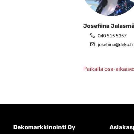
Josefiina Jalasmä
040 515 5357
josefiina@deko.fi
Paikalla osa-aikaise
Dekomarkkinointi Oy
Asiakas