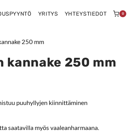
OUSPYYNTÖ
YRITYS
YHTEYSTIEDOT
0
 kannake 250 mm
n kannake 250 mm
nistuu puuhyllyjen kiinnittäminen
utta saatavilla myös vaaleanharmaana.