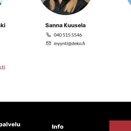
ki
Sanna Kuusela
040 515 5546
myynti@deko.fi
sti
palvelu
Info