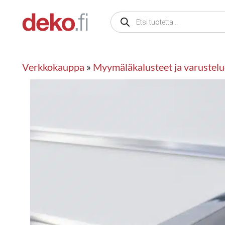
Siirry
Products
sisältöön
search
Verkkokauppa
»
Myymäläkalusteet ja varustelu