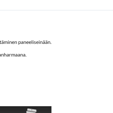
ttäminen paneeliseinään.
eanharmaana.