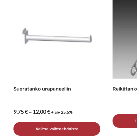
Suoratanko urapaneeliin
Reikätan
Hintaluokka:
9,75
€
–
12,00
€
+ alv 25.5%
9,75 €
L
–
Valitse vaihtoehdoista
12,00 €