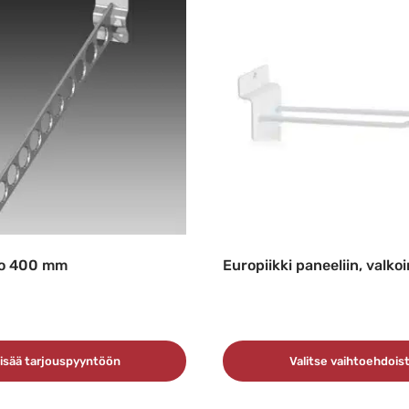
ko 400 mm
Europiikki paneeliin, valko
isää tarjouspyyntöön
Valitse vaihtoehdois
Tällä