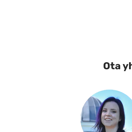
Tällä
tuotteella
on
useampi
muunnelma.
Voit
tehdä
Ota yh
valinnat
tuotteen
sivulla.