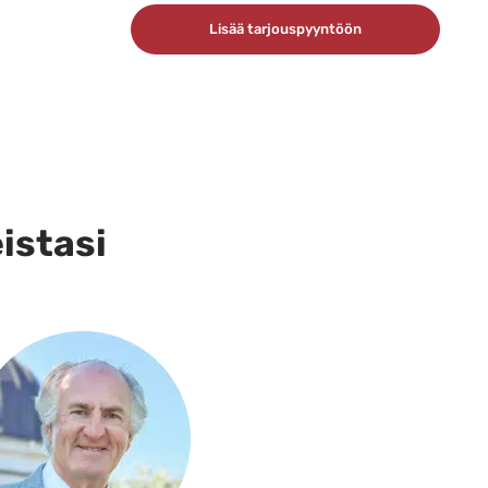
Lisää tarjouspyyntöön
eistasi