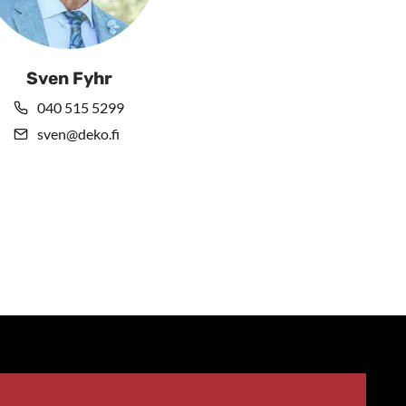
Sven Fyhr
040 515 5299
sven@deko.fi