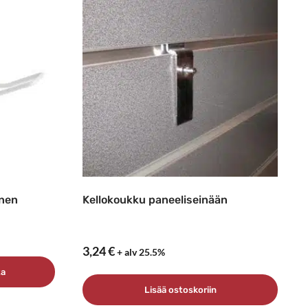
inen
Kellokoukku paneeliseinään
3,24
€
+ alv 25.5%
ta
Lisää ostoskoriin