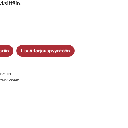
ksittäin.
oriin
Lisää tarjouspyyntöön
.91.01
 tarvikkeet