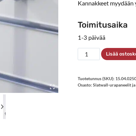
Kannakkeet myydään y
Toimitusaika
1-3 päivää
Puuhyllyn
Lisää ostosk
kannake
250
mm
Tuotetunnus (SKU):
15.04.0250
Osasto:
Slatwall-urapaneelit ja
määrä