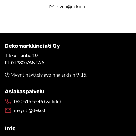
sven@deko.fi
Dekomarkkinointi Oy
Tikkurilantie 10
FI-01380 VANTAA
Myyntinäyttely avoinna arkisin 9-15.
Asiakaspalvelu
040 515 5546 (vaihde)
myynti@deko.fi
Info