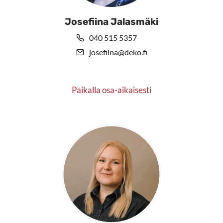
Josefiina Jalasmäki
040 515 5357
josefiina@deko.fi
Paikalla osa-aikaisesti