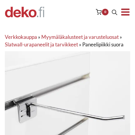
Siirry
sisältöön
0
Verkkokauppa
»
Myymäläkalusteet ja varusteluosat
»
Slatwall-urapaneelit ja tarvikkeet
»
Paneelipiikki suora