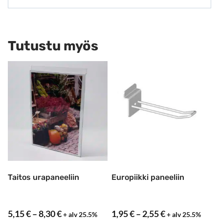
Tutustu myös
Taitos urapaneeliin
Europiikki paneeliin
Hintaluokka:
Hintaluokka:
5,15
€
–
8,30
€
1,95
€
–
2,55
€
+ alv 25.5%
+ alv 25.5%