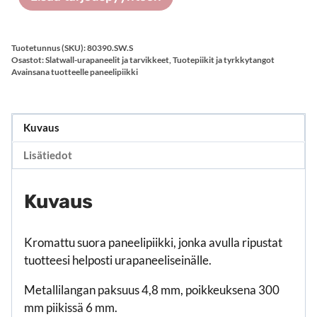
Tuotetunnus (SKU):
80390.SW.S
Osastot:
Slatwall-urapaneelit ja tarvikkeet
,
Tuotepiikit ja tyrkkytangot
Avainsana tuotteelle
paneelipiikki
Kuvaus
Lisätiedot
Kuvaus
Kromattu suora paneelipiikki, jonka avulla ripustat
tuotteesi helposti urapaneeliseinälle.
Metallilangan paksuus 4,8 mm, poikkeuksena 300
mm piikissä 6 mm.