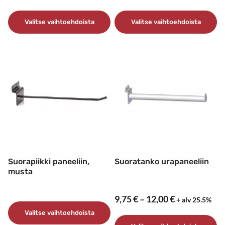
5,15 €
1,95 €
–
–
Valitse vaihtoehdoista
Valitse vaihtoehdoista
8,30 €
2,55 €
Tällä
Tällä
tuotteella
tuotteella
on
on
useampi
useampi
muunnelma.
muunnelma.
Voit
Voit
tehdä
tehdä
valinnat
valinnat
tuotteen
tuotteen
sivulla.
sivulla.
Suorapiikki paneeliin,
Suoratanko urapaneeliin
musta
Hintaluokka
9,75
€
–
12,00
€
+ alv 25.5%
9,75 €
Valitse vaihtoehdoista
–