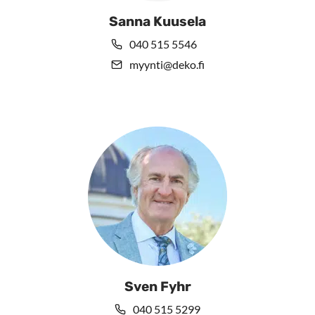
Sanna Kuusela
040 515 5546
myynti@deko.fi
Sven Fyhr
040 515 5299