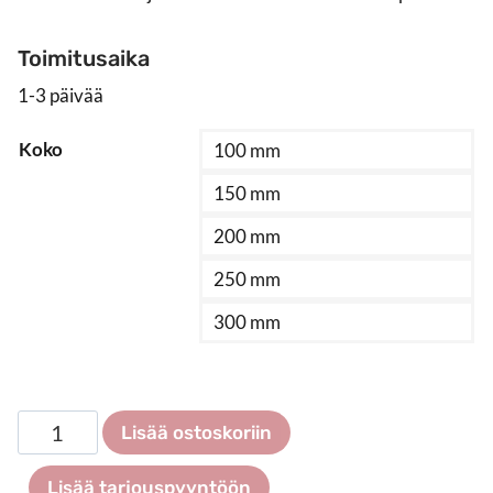
Toimitusaika
1-3 päivää
Koko
100 mm
150 mm
200 mm
250 mm
300 mm
Paneelipiikki
Lisää ostoskoriin
suora
määrä
Lisää tarjouspyyntöön