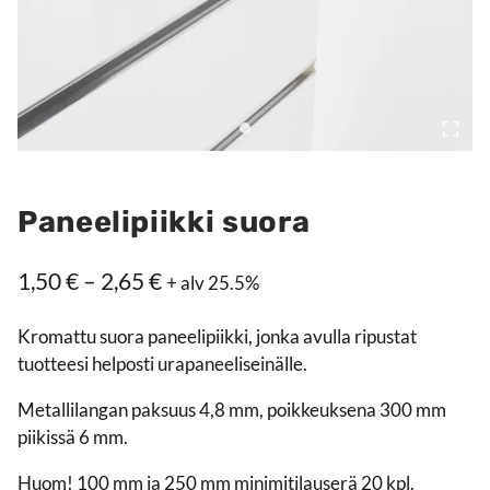
Paneelipiikki suora
Hintaluokka:
1,50
€
–
2,65
€
+ alv 25.5%
1,50 €
Kromattu suora paneelipiikki, jonka avulla ripustat
–
tuotteesi helposti urapaneeliseinälle.
2,65 €
Metallilangan paksuus 4,8 mm, poikkeuksena 300 mm
piikissä 6 mm.
Huom! 100 mm ja 250 mm minimitilauserä 20 kpl.