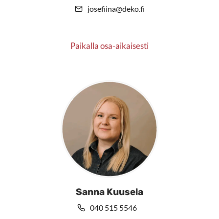
josefiina@deko.fi
Paikalla osa-aikaisesti
Sanna Kuusela
040 515 5546