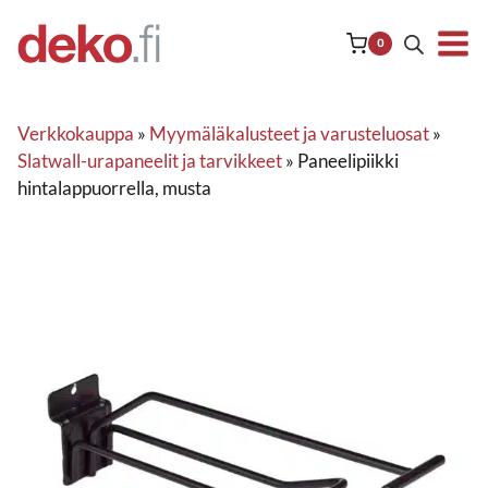
Siirry
sisältöön
0
Verkkokauppa
»
Myymäläkalusteet ja varusteluosat
»
Slatwall-urapaneelit ja tarvikkeet
»
Paneelipiikki
hintalappuorrella, musta