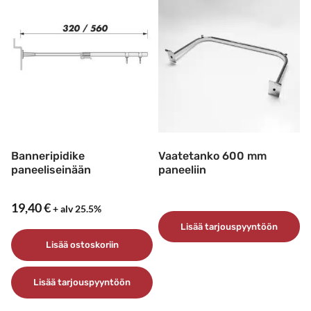
Banneripidike
Vaatetanko 600 mm
paneeliseinään
paneeliin
19,40
€
+ alv 25.5%
Lisää tarjouspyyntöön
Lisää ostoskoriin
Lisää tarjouspyyntöön