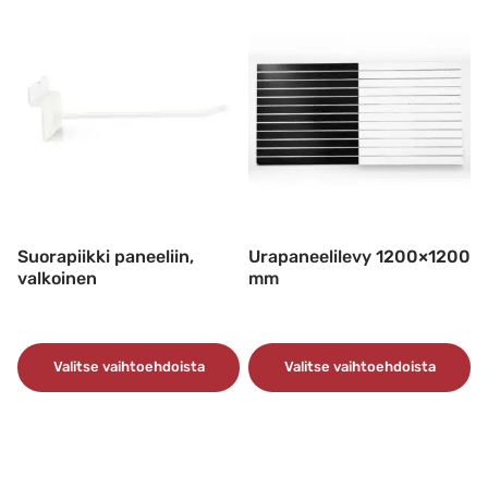
Suorapiikki paneeliin,
Urapaneelilevy 1200×1200
valkoinen
mm
Valitse vaihtoehdoista
Valitse vaihtoehdoista
Tällä
Tällä
tuotteella
tuotteella
on
on