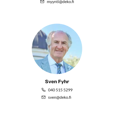
myynti@deko.fi
Sven Fyhr
040 515 5299
sven@deko.fi