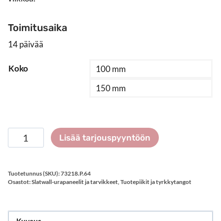
Toimitusaika
14 päivää
Koko
100 mm
150 mm
Paneelipiikki
Lisää tarjouspyyntöön
hintalappuorrella,
musta
määrä
Tuotetunnus (SKU):
73218.P.64
Osastot:
Slatwall-urapaneelit ja tarvikkeet
,
Tuotepiikit ja tyrkkytangot
Kuvaus