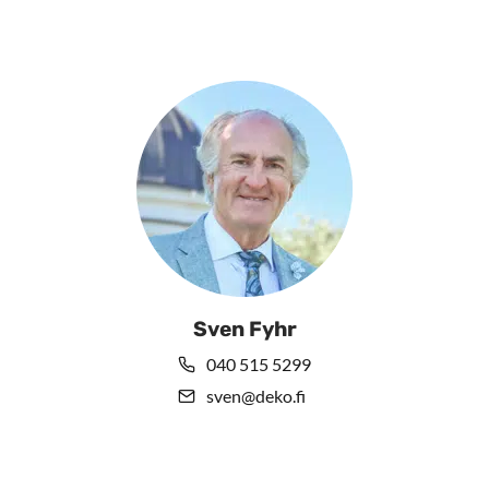
Sven Fyhr
040 515 5299
sven@deko.fi