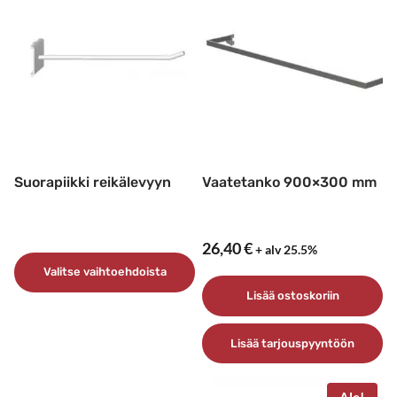
Suorapiikki reikälevyyn
Vaatetanko 900×300 mm
26,40
€
+ alv 25.5%
Valitse vaihtoehdoista
Lisää ostoskoriin
Tällä
tuotteella
Lisää tarjouspyyntöön
on
useampi