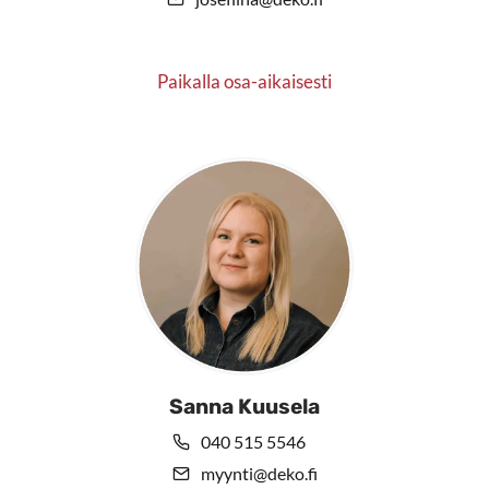
Paikalla osa-aikaisesti
Sanna Kuusela
040 515 5546
myynti@deko.fi