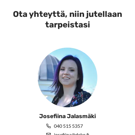
muunnelma.
Voit
Ota yhteyttä, niin jutellaan
tehdä
tarpeistasi
valinnat
tuotteen
sivulla.
Josefiina Jalasmäki
040 515 5357
josefiina@deko.fi