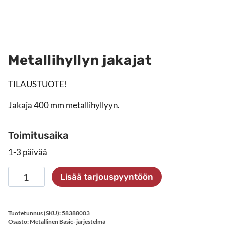
Metallihyllyn jakajat
TILAUSTUOTE!
Jakaja 400 mm metallihyllyyn.
Toimitusaika
1-3 päivää
Metallihyllyn
Lisää tarjouspyyntöön
jakajat
määrä
Tuotetunnus (SKU):
58388003
Osasto:
Metallinen Basic- järjestelmä