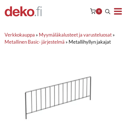
Siirry
sisältöön
0
Verkkokauppa
»
Myymäläkalusteet ja varusteluosat
»
Metallinen Basic- järjestelmä
»
Metallihyllyn jakajat