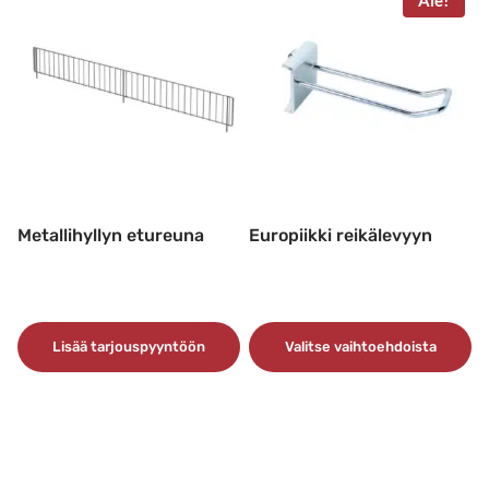
muunnelma.
Ale!
Voit
tehdä
valinnat
tuotteen
sivulla.
Metallihyllyn etureuna
Europiikki reikälevyyn
Lisää tarjouspyyntöön
Valitse vaihtoehdoista
Tällä
tuotteella
on
useampi