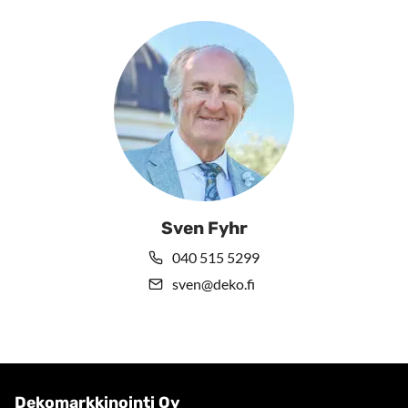
Sven Fyhr
040 515 5299
sven@deko.fi
Dekomarkkinointi Oy