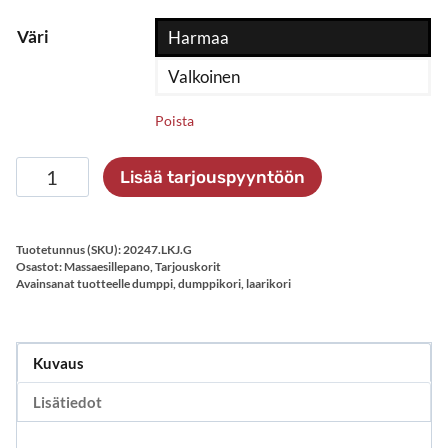
Väri
Harmaa
Valkoinen
Poista
Jakaja
Lisää tarjouspyyntöön
budget
tarjouskoreille
määrä
Tuotetunnus (SKU):
20247.LKJ.G
Osastot:
Massaesillepano
,
Tarjouskorit
Avainsanat tuotteelle
dumppi
,
dumppikori
,
laarikori
Kuvaus
Lisätiedot