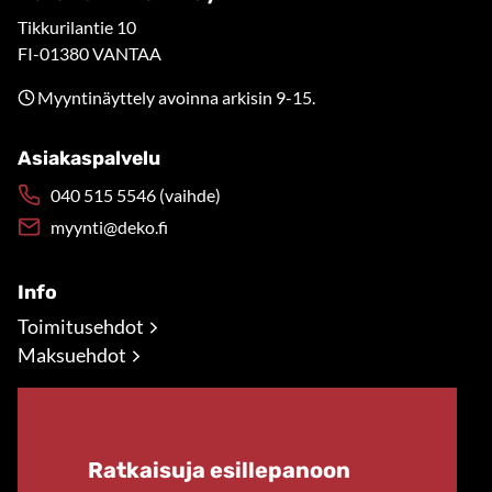
Tikkurilantie 10
FI-01380 VANTAA
Myyntinäyttely avoinna arkisin 9-15.
Asiakaspalvelu
040 515 5546 (vaihde)
myynti@deko.fi
Info
Toimitusehdot
Maksuehdot
Ratkaisuja esillepanoon