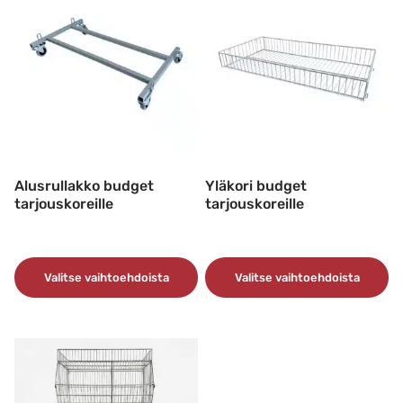
Alusrullakko budget
Yläkori budget
tarjouskoreille
tarjouskoreille
Valitse vaihtoehdoista
Valitse vaihtoehdoista
Tällä
Tällä
tuotteella
tuotteella
on
on
useampi
useampi