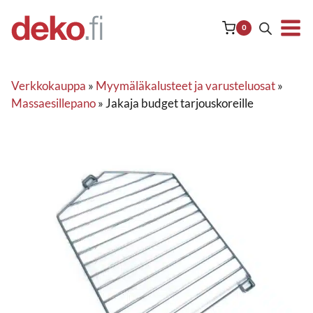
Siirry
sisältöön
0
Verkkokauppa
»
Myymäläkalusteet ja varusteluosat
»
Massaesillepano
»
Jakaja budget tarjouskoreille