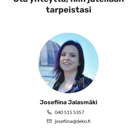
tehdä
tarpeistasi
valinnat
tuotteen
sivulla.
Josefiina Jalasmäki
040 515 5357
josefiina@deko.fi