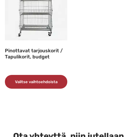
muunnelma.
muunnelma.
Voit
Voit
tehdä
tehdä
valinnat
valinnat
tuotteen
tuotteen
sivulla.
sivulla.
Pinottavat tarjouskorit /
Tapulikorit, budget
Valitse vaihtoehdoista
Tällä
tuotteella
on
useampi
muunnelma.
Voit
Ota yhteyttä, niin jutellaan