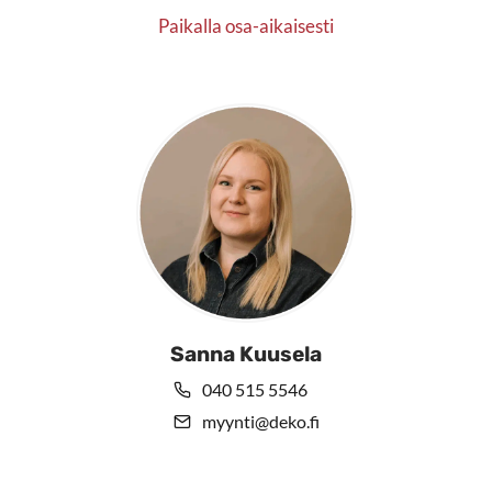
Paikalla osa-aikaisesti
Sanna Kuusela
040 515 5546
myynti@deko.fi