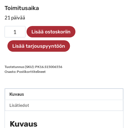
Toimitusaika
21 päivää
Postikorttiteline
Lisää ostoskoriin
pöydälle
määrä
Lisää tarjouspyyntöön
Tuotetunnus (SKU):
PK16.S15006556
Osasto:
Postikorttitelineet
Kuvaus
Lisätiedot
Kuvaus