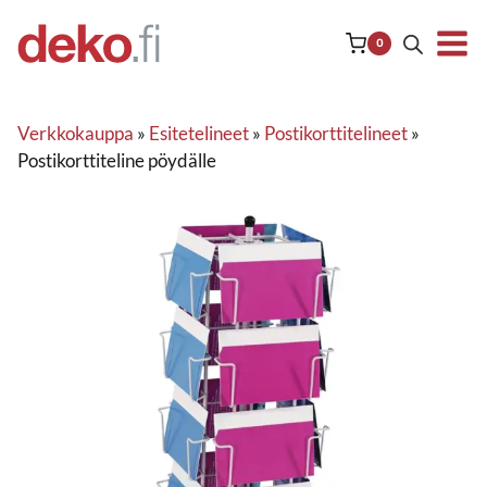
Siirry
sisältöön
0
Verkkokauppa
»
Esitetelineet
»
Postikorttitelineet
»
Postikorttiteline pöydälle