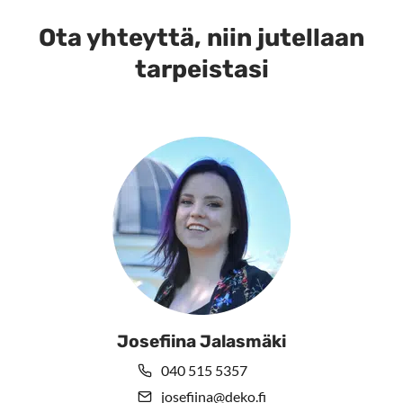
Ota yhteyttä, niin jutellaan
tarpeistasi
Josefiina Jalasmäki
040 515 5357
josefiina@deko.fi