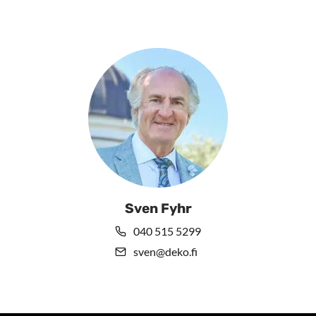
Sven Fyhr
040 515 5299
sven@deko.fi