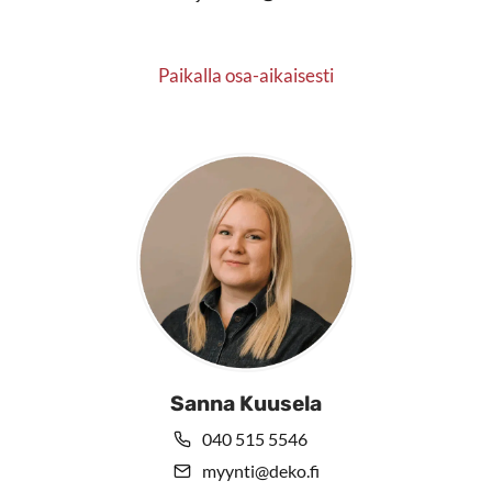
Paikalla osa-aikaisesti
Sanna Kuusela
040 515 5546
myynti@deko.fi