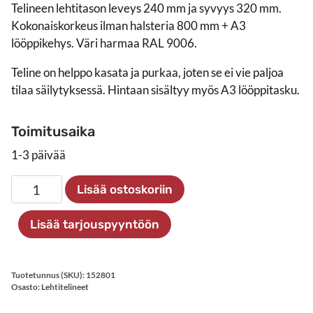
Telineen lehtitason leveys 240 mm ja syvyys 320 mm.
Kokonaiskorkeus ilman halsteria 800 mm + A3
lööppikehys. Väri harmaa RAL 9006.
Teline on helppo kasata ja purkaa, joten se ei vie paljoa
tilaa säilytyksessä. Hintaan sisältyy myös A3 lööppitasku.
Toimitusaika
1-3 päivää
Tabloid
Lisää ostoskoriin
lehtiteline,
kapea
Lisää tarjouspyyntöön
määrä
Tuotetunnus (SKU):
152801
Osasto:
Lehtitelineet