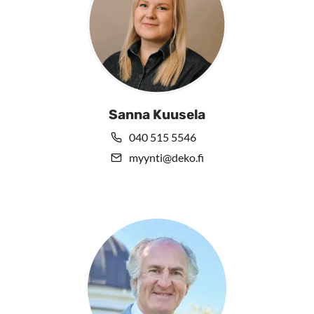
Sanna Kuusela
040 515 5546
myynti@deko.fi