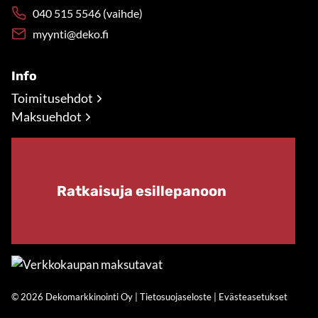
040 515 5546 (vaihde)
myynti@deko.fi
Info
Toimitusehdot
Maksuehdot
Ratkaisuja esillepanoon
© 2026 Dekomarkkinointi Oy |
Tietosuojaseloste
|
Evästeasetukset