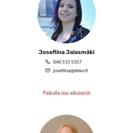
Josefiina Jalasmäki
040 515 5357
josefiina@deko.fi
Paikalla osa-aikaisesti