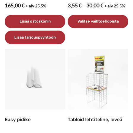
Hintaluokka
165,00
€
3,55
€
–
30,00
€
+ alv 25.5%
+ alv 25.5%
3,55 €
–
Lisää ostoskoriin
Valitse vaihtoehdoista
30,00 €
Tällä
Lisää tarjouspyyntöön
tuotteella
on
useampi
muunnelma.
Voit
tehdä
valinnat
tuotteen
sivulla.
Easy pidike
Tabloid lehtiteline, leveä