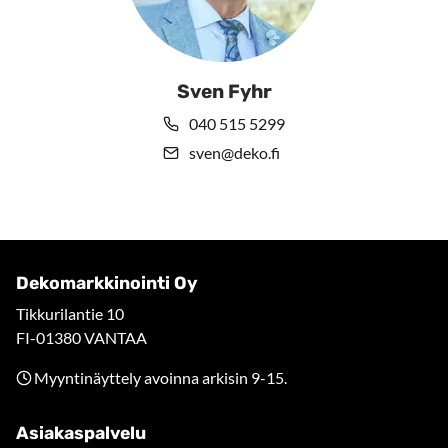
Sven Fyhr
040 515 5299
sven@deko.fi
Dekomarkkinointi Oy
Tikkurilantie 10
FI-01380 VANTAA
Myyntinäyttely avoinna arkisin 9-15.
Asiakaspalvelu