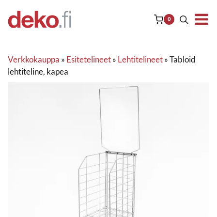
Siirry
sisältöön
0
Verkkokauppa
»
Esitetelineet
»
Lehtitelineet
»
Tabloid
lehtiteline, kapea