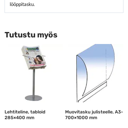
lööppitasku.
Tutustu myös
Lehtiteline, tabloid
Muovitasku julisteelle, A3-
285×400 mm
700×1000 mm