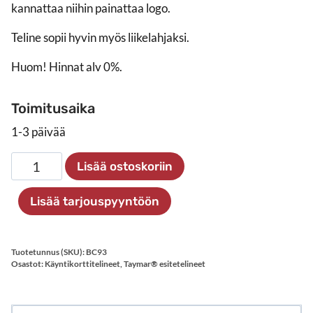
kannattaa niihin painattaa logo.
Teline sopii hyvin myös liikelahjaksi.
Huom! Hinnat alv 0%.
Toimitusaika
1-3 päivää
Käyntikorttiteline
Lisää ostoskoriin
määrä
Lisää tarjouspyyntöön
Tuotetunnus (SKU):
BC93
Osastot:
Käyntikorttitelineet
,
Taymar® esitetelineet