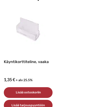
Käyntikorttiteline, vaaka
1,35
€
+ alv 25.5%
Lisää ostoskoriin
Lisää tarjouspyyntöön