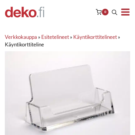
Siirry
sisältöön
0
Verkkokauppa
»
Esitetelineet
»
Käyntikorttitelineet
»
Käyntikorttiteline