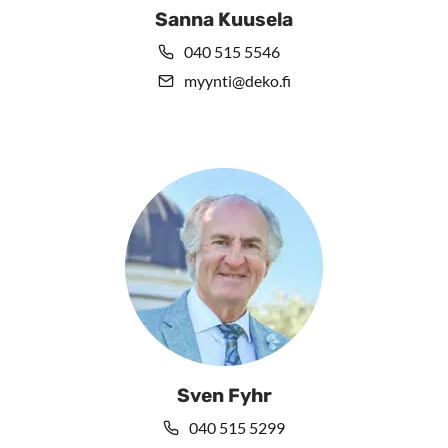
Sanna Kuusela
040 515 5546
myynti@deko.fi
Sven Fyhr
040 515 5299