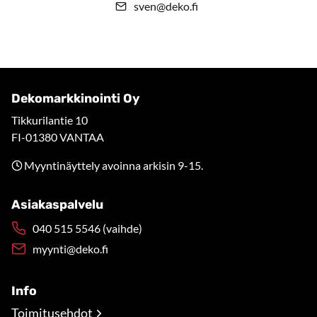
sven@deko.fi
Dekomarkkinointi Oy
Tikkurilantie 10
FI-01380 VANTAA
Myyntinäyttely avoinna arkisin 9-15.
Asiakaspalvelu
040 515 5546 (vaihde)
myynti@deko.fi
Info
Toimitusehdot