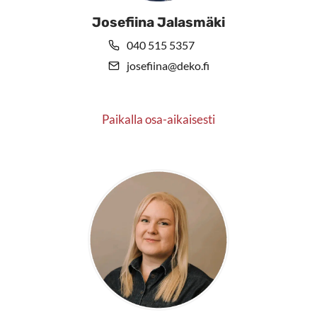
Josefiina Jalasmäki
040 515 5357
josefiina@deko.fi
Paikalla osa-aikaisesti