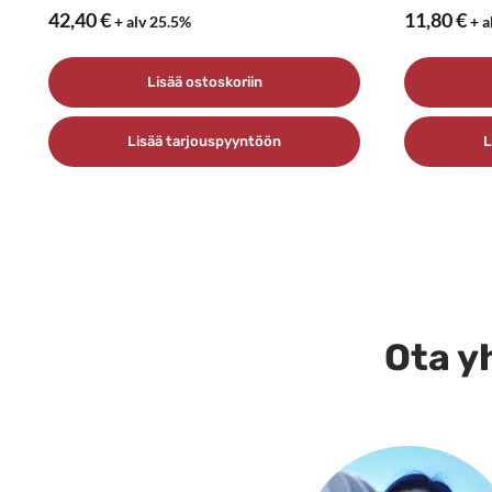
42,40
€
11,80
€
+ alv 25.5%
+ a
Lisää ostoskoriin
Lisää tarjouspyyntöön
L
Ota yh