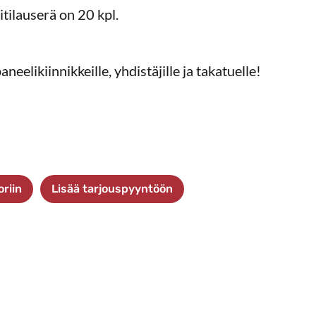
tilauserä on 20 kpl.
neelikiinnikkeille, yhdistäjille ja takatuelle!
oriin
Lisää tarjouspyyntöön