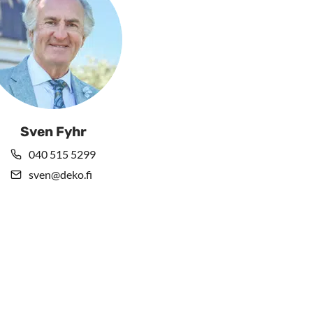
Sven Fyhr
040 515 5299
sven@deko.fi