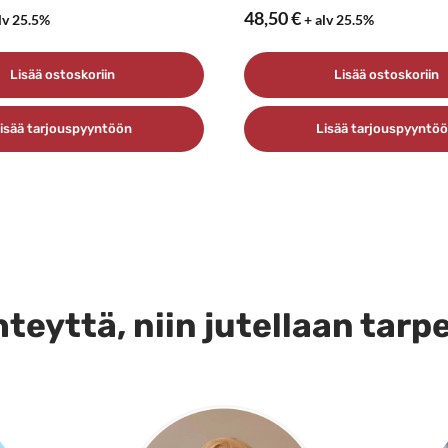
48,50
€
lv 25.5%
+ alv 25.5%
Lisää ostoskoriin
Lisää ostoskoriin
isää tarjouspyyntöön
Lisää tarjouspyyntö
teyttä, niin jutellaan tarp