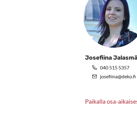
Josefiina Jalasmä
040 515 5357
josefiina@deko.fi
Paikalla osa-aikaise