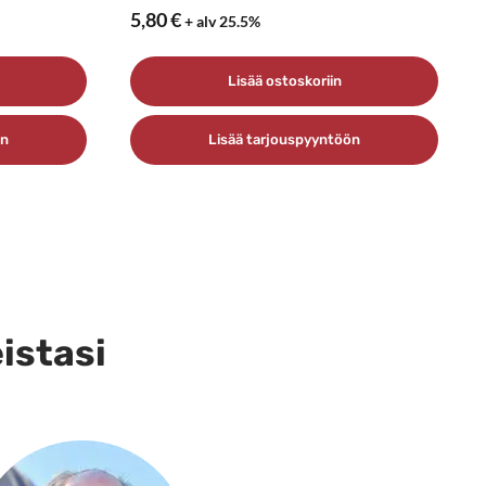
5,80
€
+ alv 25.5%
Lisää ostoskoriin
ön
Lisää tarjouspyyntöön
eistasi