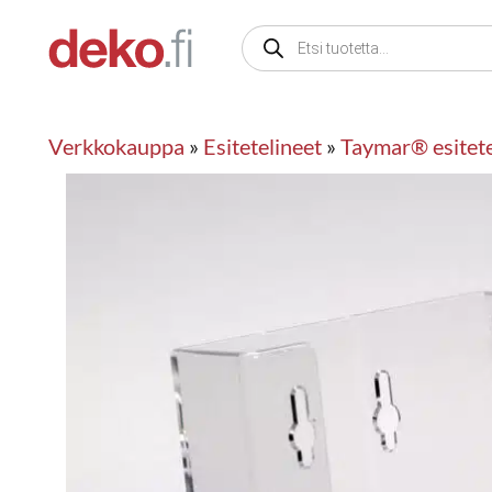
Siirry
Products
sisältöön
search
Verkkokauppa
»
Esitetelineet
»
Taymar® esitete