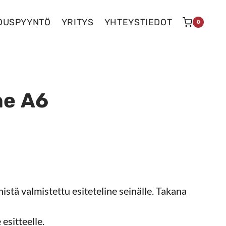
OUSPYYNTÖ
YRITYS
YHTEYSTIEDOT
0
ne A6
istä valmistettu esiteteline seinälle. Takana
esitteelle.