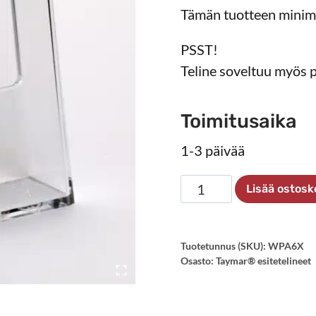
Tämän tuotteen minimi
PSST!
Teline soveltuu myös pa
Toimitusaika
1-3 päivää
Esiteteline
Lisää ostosk
A6
määrä
Tuotetunnus (SKU):
WPA6X
Osasto:
Taymar® esitetelineet