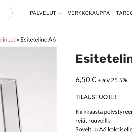
PALVELUT
VERKKOKAUPPA
TARJ
lineet
»
Esiteteline A6
Esiteteli
6,50
€
+ alv 25.5%
TILAUSTUOTE!
Kirkkaasta polystyreen
reiät ruuveille.
Soveltuu A6 kokoiselle 