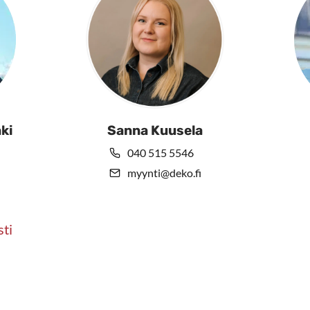
ki
Sanna Kuusela
040 515 5546
myynti@deko.fi
sti