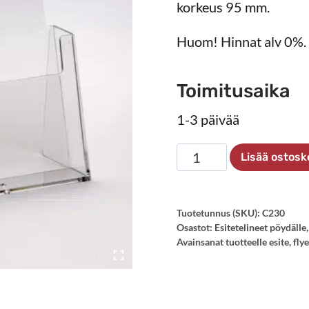
korkeus 95 mm.
Huom! Hinnat alv 0%.
Toimitusaika
1-3 päivää
Esiteteline
Lisää ostosk
A4
pöydälle
määrä
Tuotetunnus (SKU):
C230
Osastot:
Esitetelineet pöydälle
Avainsanat tuotteelle
esite
,
fly