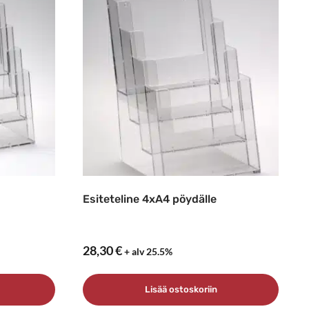
Esiteteline 4xA4 pöydälle
28,30
€
+ alv 25.5%
Lisää ostoskoriin