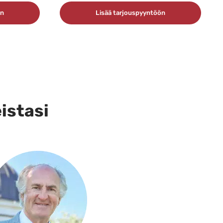
ön
Lisää tarjouspyyntöön
eistasi