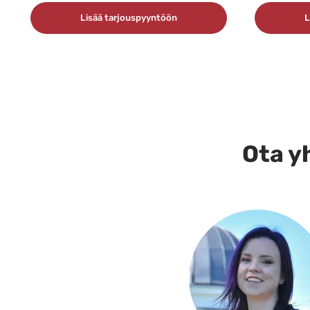
Lisää tarjouspyyntöön
L
Ota yh