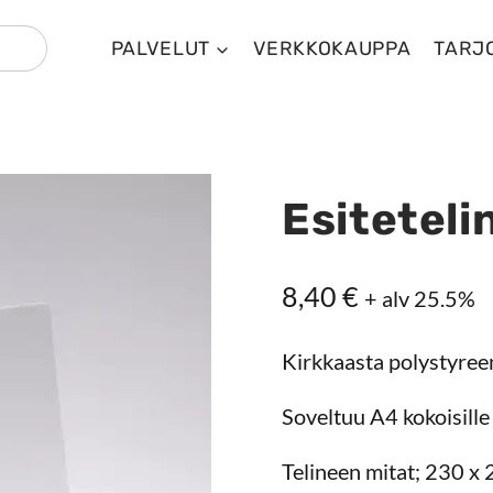
PALVELUT
VERKKOKAUPPA
TARJ
Esiteteli
8,40
€
+ alv 25.5%
Kirkkaasta polystyreen
Soveltuu A4 kokoisille e
Telineen mitat; 230 x