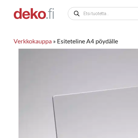
Siirry
Products
sisältöön
search
Verkkokauppa
»
Esiteteline A4 pöydälle