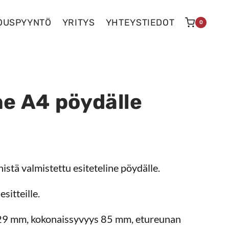
OUSPYYNTÖ
YRITYS
YHTEYSTIEDOT
0
ne A4 pöydälle
istä valmistettu esiteteline pöydälle.
sitteille.
 29 mm, kokonaissyvyys 85 mm, etureunan