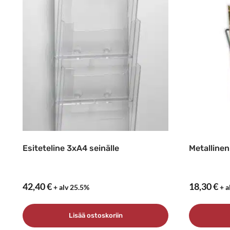
Esiteteline 3xA4 seinälle
Metallinen
42,40
€
18,30
€
+ alv 25.5%
+ a
Lisää ostoskoriin