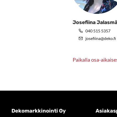
Josefiina Jalasmä
040 515 5357
josefiina@deko.fi
Paikalla osa-aikaise
Dekomarkkinointi Oy
Asiakas