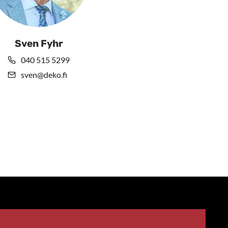
Sven Fyhr
040 515 5299
sven@deko.fi