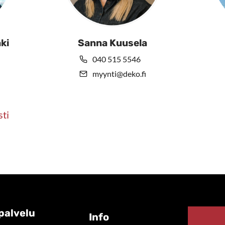
ki
Sanna Kuusela
040 515 5546
myynti@deko.fi
sti
palvelu
Info