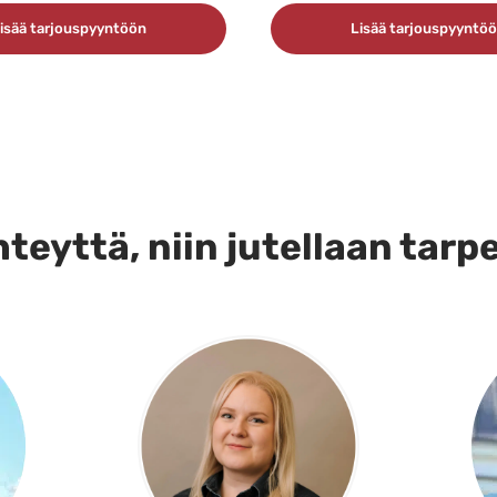
isää tarjouspyyntöön
Lisää tarjouspyyntö
teyttä, niin jutellaan tarp