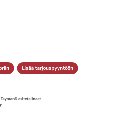
oriin
Lisää tarjouspyyntöön
,
Taymar® esitetelineet
er