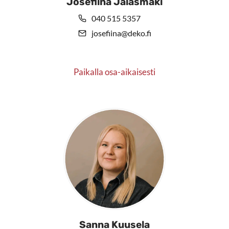
Josefiina Jalasmäki
040 515 5357
josefiina@deko.fi
Paikalla osa-aikaisesti
Sanna Kuusela