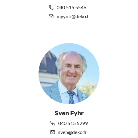
040 515 5546
myynti@deko.fi
Sven Fyhr
040 515 5299
sven@deko.fi