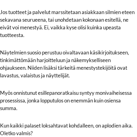
Jos tuotteet ja palvelut marssitetaan asiakkaan silmien eteen
sekavana seurueena, tai unohdetaan kokonaan esitellä, ne
eivät voi menestyä. Ei, vaikka kyse olisi kuinka upeasta
tuotteesta.
Näytelmien suosio perustuu oivaltavaan käsikirjoitukseen,
tinkimättömään harjoitteluun ja näkemykselliseen
ohjaukseen. Niiden lisäksi tärkeitä menestystekijöitä ovat
lavastus, valaistus ja näyttelijät.
Myös onnistunut esillepanoratkaisu syntyy monivaiheisessa
prosessissa, jonka lopputulos on enemmän kuin osiensa
summa.
Kun kaikki palaset loksahtavat kohdalleen, on aplodien aika.
Oletko valmis?